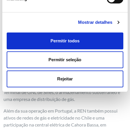
Como operadora líder de mercado de sistemas de transporte
de gás, afirma-se como pioneira, impulsionadora e facilitadora
da transição energética e da neutralidade climática.
Mostrar detalhes
O Grupo OGE tem mais de 2.000 funcionários. Mais
informação em
www.oge.net
.
Permitir todos
A
REN – Gasodutos, S.A.
é o operador do sistema de
transporte de gás natural em Portugal e faz parte da REN –
Permitir seleção
Redes Energéticas Nacionais, SGPS, S.A., um grupo de
empresas que integra o operador do sistema de transporte de
eletricidade em Portugal, bem como outras concessões de
Rejeitar
atividades relacionadas com o gás em Portugal, como o
Terminal de GNL de Sines, o armazenamento subterrâneo e
uma empresa de distribuição de gás.
Além da sua operação em Portugal, a REN também possui
ativos de redes de gás e eletricidade no Chile e uma
participação na central elétrica de Cahora Bassa, em