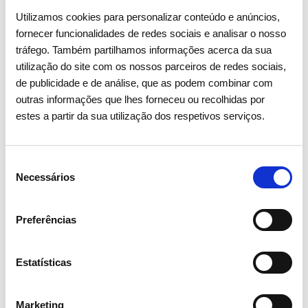
europeia na operação de terminais de GNL) e a NaTran
Utilizamos cookies para personalizar conteúdo e anúncios,
Deutschland (operadora da rede MEGAL). A NaTran realiza
fornecer funcionalidades de redes sociais e analisar o nosso
missões de serviço público destinadas a garantir o transporte
tráfego. Também partilhamos informações acerca da sua
seguro de gás para os seus clientes.
utilização do site com os nossos parceiros de redes sociais,
de publicidade e de análise, que as podem combinar com
O centro de investigação NaTran R&I (anteriormente RICE) é
outras informações que lhes forneceu ou recolhidas por
uma referência internacional em investigação e inovação
estes a partir da sua utilização dos respetivos serviços.
aplicadas à transição energética. Principais números do
Grupo NaTran: 33 800 km de gasodutos, 590 TWh de gás
transportado, cerca de 3850 colaboradores, cerca de 2,5 mil
Seleção
milhões de euros de receitas em 2024. Mais informação em
Necessários
de
NaTrangroupe.com
, X, LinkedIn, Instagram.
consentimento
A
OGE
faz as moléculas gasosas fluírem. Gere uma
Preferências
infraestrutura moderna, segura e eficiente para gás natural,
hidrogénio e CO2. A rede de gasodutos com mais de 12.000
quilómetros de extensão é fundamental para o abastecimento
Estatísticas
energético da Alemanha e garante a prosperidade da nossa
sociedade.
Marketing