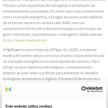
H2med, a rede espanhola de hidrogénio e instalações de
armazenamento associadas. Em linha com o seu compromisso
com a transição energética, a Enagás anunciou o seu objetivo
de se tornar neutra em carbono até 2040, com um
compromisso firme com a descarbonização e a promoção de
gases renováveis, especialmente o hidrogénio. Saiba mais em
https://www.enagas.es/en/
A
NaTran
é o novo nome da GRTgaz. Em 2025, a empresa
mudou de nome e lançou um novo projeto corporativo focado
na transição energética e na neutralidade de carbono. Para
atingir os seus objetivos estratégicos, a empresa está a
adaptar as suas redes e práticas para enfrentar os desafios
ecológicos, económicos e digitais. Fornece infraestruturas e
soluções logísticas adaptadas aos gases que contribuem para
a transição energética (biometano, hidrogénio e CO2).
A NaTran é o segundo maior operador de transporte de gás da
Europa. O Grupo tem duas subsidiárias: a Elengy (líder
Este website utiliza cookies