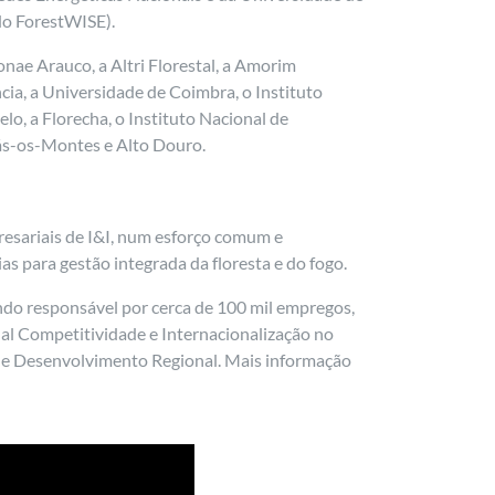
 do ForestWISE).
nae Arauco, a Altri Florestal, a Amorim
cia, a Universidade de Coimbra, o Instituto
lo, a Florecha, o Instituto Nacional de
Trás-os-Montes e Alto Douro.
resariais de I&I, num esforço comum e
s para gestão integrada da floresta e do fogo.
endo responsável por cerca de 100 mil empregos,
l Competitividade e Internacionalização no
de Desenvolvimento Regional. Mais informação