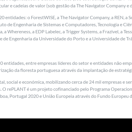
rcular e cadeias de valor (sob gestão da The Navigator Company e
0 entidades: o ForestWISE, a The Navigator Company, a REN, a So
tituto de Engenharia de Sistemas e Computadores, Tecnologia e Ciên
a Whereness, a EDP Labelec, a Trigger Systems, a Frazivel, a Tesse
dade de Engenharia da Universidade do Porto e a Universidade de 
 entidades, entre empresas líderes do setor e entidades não emp
zação da floresta portuguesa através da implantação de estratégia
al, social e económica, mobilizando cerca de 24 mil empresas e s
 O rePLANT é um projeto cofinanciado pelo Programa Operaciona
sboa, Portugal 2020 e União Europeia através do Fundo Europeu 