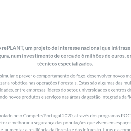
o rePLANT, um projeto de interesse nacional que irá traze
egura, num investimento de cerca de 6 milhões de euros, 
técnicos especializados.
, simular e prever o comportamento do fogo, desenvolver novos mo
lizar a robótica nas operações florestais. Estas são algumas das mu
dades, entre empresas líderes do setor, universidades e centros de
ando novos produtos e serviços nas áreas da gestão integrada da fl
poiado pelo Compete/Portugal 2020, através dos programas POCI
etor e melhorar a segurança das populações que vivem em espaços 
e, aumentar a resiliência da floresta e das infraestruturas e a com