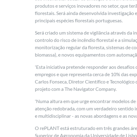
produtos e serviços inovadores no setor, que te
florestais. Será ainda desenvolvida investigação
principais espécies florestais portuguesas.
Será criado um sistema de vigilância através da 
controlo do risco de incêndio florestal e a simu
monitorização regular da floresta, sistemas de c
biomassa), e novos equipamentos com automação e
'Esta iniciativa pretende responder aos desafios
empregos e que representa cerca de 10% das expor
Carlos Fonseca, Diretor Científico e Tecnológico
projeto com a The Navigator Company.
'Numa altura em que urge encontrar modelos de d
atenção redobrada, com um verdadeiro sentido in
e multidisciplinar - as novas abordagens e as n
O rePLANT está estruturado em três grandes áreas
Superior de Agronomia da Universidade de Lisboa