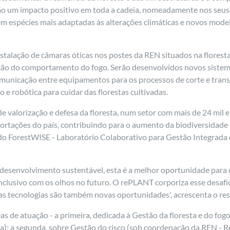
rão um impacto positivo em toda a cadeia, nomeadamente nos seus
 em espécies mais adaptadas às alterações climáticas e novos model
instalação de câmaras óticas nos postes da REN situados na flores
lação do comportamento do fogo. Serão desenvolvidos novos sistemas
omunicação entre equipamentos para os processos de corte e trans
 robótica para cuidar das florestas cultivadas.
 de valorização e defesa da floresta, num setor com mais de 24 mil
tações do país, contribuindo para o aumento da biodiversidade e d
 do ForestWISE - Laboratório Colaborativo para Gestão Integrada d
esenvolvimento sustentável, esta é a melhor oportunidade para d
clusivo com os olhos no futuro. O rePLANT corporiza esse desafio
ovas tecnologias são também novas oportunidades', acrescenta o re
 de atuação - a primeira, dedicada à Gestão da floresta e do fogo
); a segunda, sobre Gestão do risco (sob coordenação da REN - R