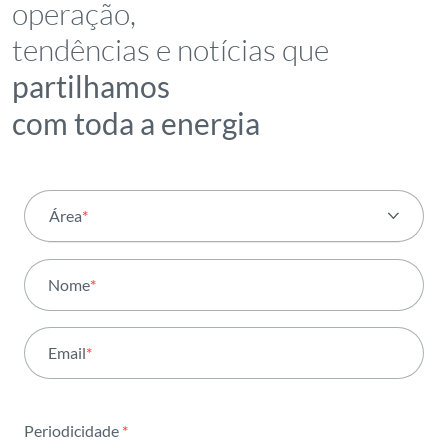
operação,
tendências e notícias que
partilhamos
com toda a energia
Área
*
Todas as áreas
Nome
*
Atividade
Email
*
Institucional
Sustentabilidade
Periodicidade
*
Inovação