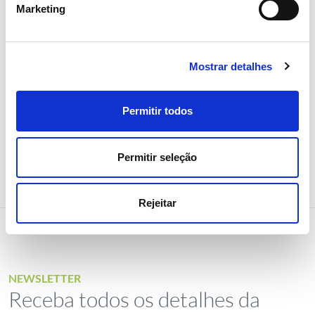
Marketing
REN como uma das empresas
mais sustentáveis do mundo
Mostrar detalhes
Sustentabilidade
Permitir todos
Permitir seleção
Rejeitar
NEWSLETTER
Receba todos os detalhes da