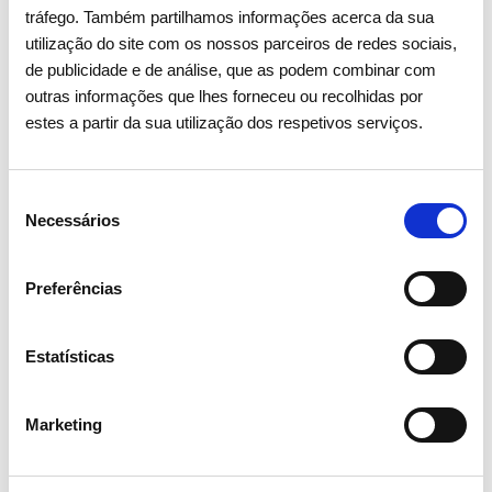
tráfego. Também partilhamos informações acerca da sua
Brasil, Sofid, SOJA DE PORTUGAL, Sonae GPS, SOVENA,
utilização do site com os nossos parceiros de redes sociais,
Stravillia Sustainability Hub, SUMOL+COMPAL, Super Bock
de publicidade e de análise, que as podem combinar com
Group, SUSTAINAZORES, Tabaqueira, TECNOPLANO, S.A.,
outras informações que lhes forneceu ou recolhidas por
The Navigator Company, Tintex Textiles, TRIVALOR SGPS,
estes a partir da sua utilização dos respetivos serviços.
UCI - Dê Crédito à sua Vida, VINCI Energies Portugal, Vogue
Homes, Zolve - Logística e Transporte, Presidente e Vice-
Presidente do Conselho Consultivo do BCSD Portugal.
Seleção
Necessários
de
consentimento
Saiba mais em:
https://bcsdportugal.org/manifesto-rumo-
Preferências
cop-26/
Estatísticas
Marketing
Partilhar notícia