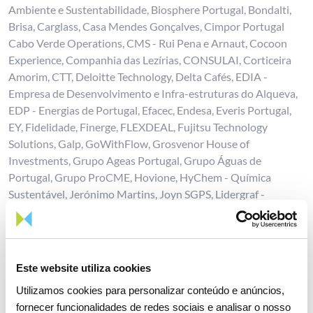
Ambiente e Sustentabilidade, Biosphere Portugal, Bondalti,
Brisa, Carglass, Casa Mendes Gonçalves, Cimpor Portugal
Cabo Verde Operations, CMS - Rui Pena e Arnaut, Cocoon
Experience, Companhia das Lezírias, CONSULAI, Corticeira
Amorim, CTT, Deloitte Technology, Delta Cafés, EDIA -
Empresa de Desenvolvimento e Infra-estruturas do Alqueva,
EDP - Energias de Portugal, Efacec, Endesa, Everis Portugal,
EY, Fidelidade, Finerge, FLEXDEAL, Fujitsu Technology
Solutions, Galp, GoWithFlow, Grosvenor House of
Investments, Grupo Ageas Portugal, Grupo Águas de
Portugal, Grupo ProCME, Hovione, HyChem - Química
Sustentável, Jerónimo Martins, Joyn SGPS, Lidergraf -
Sustainable Printing, LIPOR - Serviço Intermunicipalizado de
Gestão de Resíduos do Grande Porto, Loyal,
ManpowerGroup Portugal, Metropolitano de Lisboa,
Millennium bcp, Mota-Engil, NOS, Oney Bank, Prio Bio, REN -
Este website utiliza cookies
Redes Energéticas Nacionais, Resíduos do Nordeste, Saint-
Utilizamos cookies para personalizar conteúdo e anúncios,
Gobain Portugal, Sair da Casca, Santander, Savills Portugal,
fornecer funcionalidades de redes sociais e analisar o nosso
Schneider Electric Portugal, Schréder, SECIL, Signium | Xara-