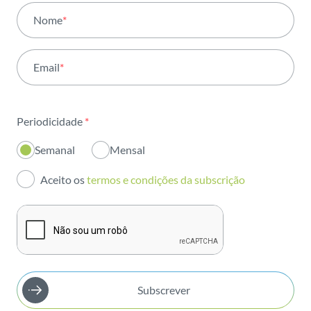
Todas as áreas
Nome
*
Atividade
Email
*
Institucional
Sustentabilidade
Periodicidade
*
Inovação
Semanal
Mensal
Investidores
Aceito os
termos e condições da subscrição
Publicações
Subscrever