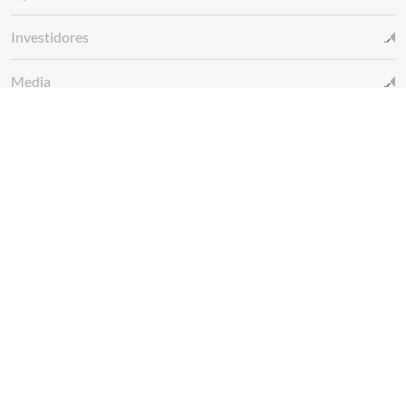
Investidores
Media
Glossário REN
Canal de denúncias REN
Siga-nos em