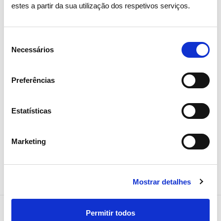
estes a partir da sua utilização dos respetivos serviços.
15 ABRIL 2026
Assembleia Geral de Acionistas
Seleção
2026 aprova todos os pontos
Necessários
de
com larga maioria
consentimento
Preferências
Investidores
Institucional
Estatísticas
Marketing
Mostrar detalhes
Permitir todos