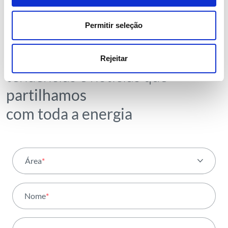
NEWSLETTER
Permitir seleção
Receba todos os detalhes da
operação,
Rejeitar
tendências e notícias que
partilhamos
com toda a energia
Área
*
Todas as áreas
Nome
*
Atividade