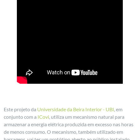
Este projeto da
Universidade da Beira Interior - UBI
, em
conjunto com a
ICovi
, utiliza um mecanismo natural para
armazenar a energia elétrica produzida em excesso nas horas
de menos consumo. O mecanismo, também utilizado em
barragens, vai ter um protótipo aberto ao público instalado