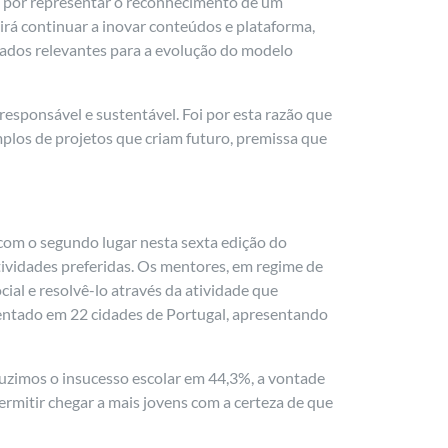
ém por representar o reconhecimento de um
irá continuar a inovar conteúdos e plataforma,
dados relevantes para a evolução do modelo
esponsável e sustentável. Foi por esta razão que
los de projetos que criam futuro, premissa que
o com o segundo lugar nesta sexta edição do
ividades preferidas. Os mentores, em regime de
ial e resolvê-lo através da atividade que
mentado em 22 cidades de Portugal, apresentando
duzimos o insucesso escolar em 44,3%, a vontade
rmitir chegar a mais jovens com a certeza de que