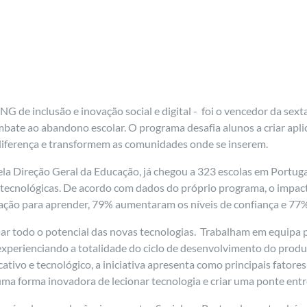
NG de inclusão e inovação social e digital - foi o vencedor da se
bate ao abandono escolar. O programa desafia alunos a criar apl
a diferença e transformem as comunidades onde se inserem.
ela Direção Geral da Educação, já chegou a 323 escolas em Portuga
 tecnológicas. De acordo com dados do próprio programa, o impac
ação para aprender, 79% aumentaram os níveis de confiança e 77%
usar todo o potencial das novas tecnologias. Trabalham em equipa 
xperienciando a totalidade do ciclo de desenvolvimento do produt
ivo e tecnológico, a iniciativa apresenta como principais fatore
 forma inovadora de lecionar tecnologia e criar uma ponte entre