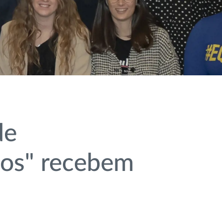
de
hos" recebem