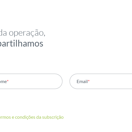
da operação,
partilhamos
ome
*
Email
*
ermos e condições da subscrição