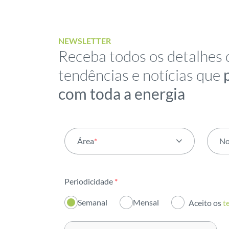
NEWSLETTER
Receba todos os detalhes 
tendências e notícias que
com toda a energia
Área
*
N
Todas as áreas
Periodicidade
*
Atividade
Semanal
Mensal
Aceito os
t
Institucional