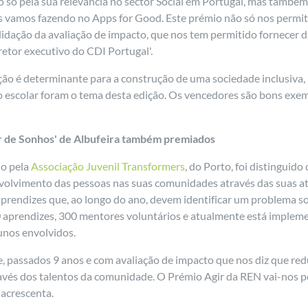
ão só pela sua relevância no sector Social em Portugal, mas tamb
as vamos fazendo no Apps for Good. Este prémio não só nos permit
idação da avaliação de impacto, que nos tem permitido fornecer 
retor executivo do CDI Portugal'.
ão é determinante para a construção de uma sociedade inclusiva, r
escolar foram o tema desta edição. Os vencedores são bons exemp
or de Sonhos' de Albufeira também premiados
do pela
Associação Juvenil Transformers
, do Porto, foi distinguid
olvimento das pessoas nas suas comunidades através das suas at
aprendizes que, ao longo do ano, devem identificar um problema soc
00 aprendizes, 300 mentores voluntários e atualmente está imple
unos envolvidos.
e, passados 9 anos e com avaliação de impacto que nos diz que re
avés dos talentos da comunidade. O Prémio Agir da REN vai-nos pe
acrescenta.