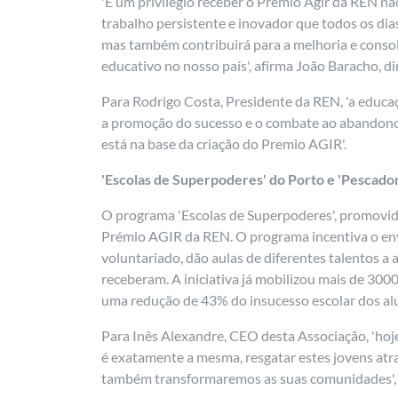
'É um privilégio receber o Prémio Agir da REN n
trabalho persistente e inovador que todos os di
mas também contribuirá para a melhoria e consol
educativo no nosso país', afirma João Baracho, di
Para Rodrigo Costa, Presidente da REN, 'a educaç
a promoção do sucesso e o combate ao abandono 
está na base da criação do Premio AGIR'.
'Escolas de Superpoderes' do Porto e 'Pescad
O programa 'Escolas de Superpoderes', promovi
Prémio AGIR da REN. O programa incentiva o env
voluntariado, dão aulas de diferentes talentos a 
receberam. A iniciativa já mobilizou mais de 30
uma redução de 43% do insucesso escolar dos al
Para Inês Alexandre, CEO desta Associação, 'hoj
é exatamente a mesma, resgatar estes jovens atr
também transformaremos as suas comunidades', 