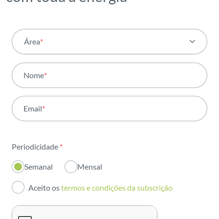
Área
*
Todas as áreas
Nome
*
Atividade
Email
*
Institucional
Sustentabilidade
Periodicidade
*
Inovação
Semanal
Mensal
Investidores
Aceito os
termos e condições da subscrição
Publicações