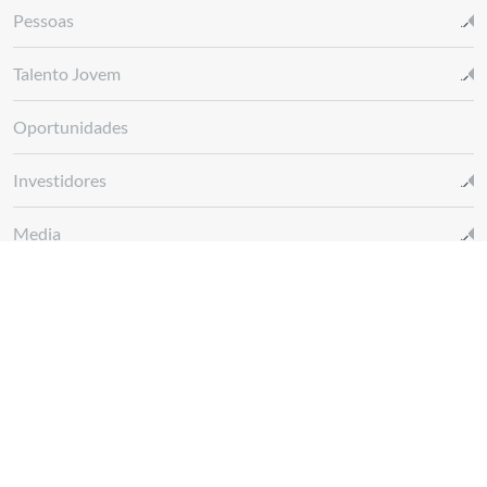
Pessoas
Talento Jovem
Oportunidades
Investidores
Media
Glossário REN
Canal de denúncias REN
Siga-nos em