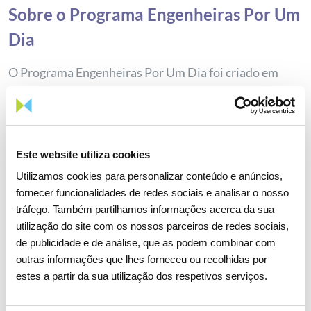
Sobre o Programa Engenheiras Por Um
Dia
O Programa Engenheiras Por Um Dia foi criado em
2017 e é coordenado pela Comissão para a Cidadania e
a Igualdade de Género, em articulação com a Carta
Portuguesa para a Diversidade, o Instituto Superior
Técnico e a Ordem dos Engenheiros, está integrado na
Este website utiliza cookies
Estratégia Nacional para a Igualdade e Não
Utilizamos cookies para personalizar conteúdo e anúncios,
Discriminação - Portugal Mais Igual e no Plano de
fornecer funcionalidades de redes sociais e analisar o nosso
Ação para a Transição Digital. Atualmente, integra 74
tráfego. Também partilhamos informações acerca da sua
entidades parceiras, 45 escolas básicas e secundárias e
utilização do site com os nossos parceiros de redes sociais,
15 instituições de Ensino Superior. Desde a sua origem
de publicidade e de análise, que as podem combinar com
já chegou a 10.411 jovens dos Ensinos Básico e
outras informações que lhes forneceu ou recolhidas por
estes a partir da sua utilização dos respetivos serviços.
Secundário.