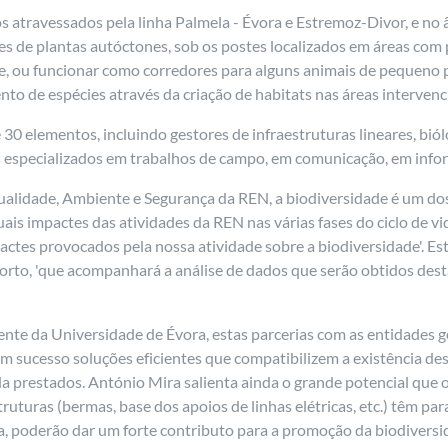
 atravessados pela linha Palmela - Évora e Estremoz-Divor, e no 
ies de plantas autóctones, sob os postes localizados em áreas com
 ou funcionar como corredores para alguns animais de pequeno po
o de espécies através da criação de habitats nas áreas intervenc
 30 elementos, incluindo gestores de infraestruturas lineares, bi
os especializados em trabalhos de campo, em comunicação, em inform
ualidade, Ambiente e Segurança da REN, a biodiversidade é um dos
is impactes das atividades da REN nas várias fases do ciclo de vida
ctes provocados pela nossa atividade sobre a biodiversidade'. Es
to, 'que acompanhará a análise de dados que serão obtidos desta
ente da Universidade de Évora, estas parcerias com as entidades 
m sucesso soluções eficientes que compatibilizem a existência de
la prestados. António Mira salienta ainda o grande potencial que
ruturas (bermas, base dos apoios de linhas elétricas, etc.) têm pa
da, poderão dar um forte contributo para a promoção da biodiversi