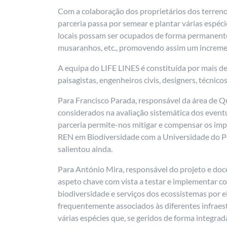
Com a colaboração dos proprietários dos terrenos
parceria passa por semear e plantar várias espéc
locais possam ser ocupados de forma permanente,
musaranhos, etc., promovendo assim um increment
A equipa do LIFE LINES é constituída por mais de
paisagistas, engenheiros civis, designers, técnic
Para Francisco Parada, responsável da área de Q
considerados na avaliação sistemática dos eventua
parceria permite-nos mitigar e compensar os impa
REN em Biodiversidade com a Universidade do Por
salientou ainda.
Para António Mira, responsável do projeto e doc
aspeto chave com vista a testar e implementar co
biodiversidade e serviços dos ecossistemas por e
frequentemente associados às diferentes infraest
várias espécies que, se geridos de forma integra