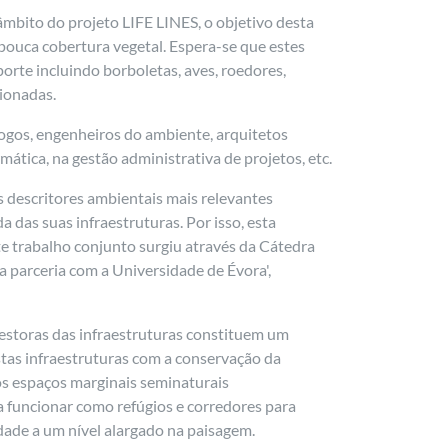
âmbito do projeto LIFE LINES, o objetivo desta
 pouca cobertura vegetal. Espera-se que estes
rte incluindo borboletas, aves, roedores,
ionadas.
ólogos, engenheiros do ambiente, arquitetos
ática, na gestão administrativa de projetos, etc.
 descritores ambientais mais relevantes
 das suas infraestruturas. Por isso, esta
te trabalho conjunto surgiu através da Cátedra
 parceria com a Universidade de Évora',
gestoras das infraestruturas constituem um
stas infraestruturas com a conservação da
 os espaços marginais seminaturais
ra funcionar como refúgios e corredores para
dade a um nível alargado na paisagem.