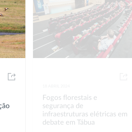
18 ABRIL 2024
Fogos florestais e
ção
segurança de
e
infraestruturas elétricas em
debate em Tábua