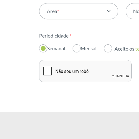
Área
*
N
Todas as áreas
Periodicidade
*
Atividade
Semanal
Mensal
Aceito os
t
Institucional
Sustentabilidade
Inovação
Investidores
Publicações