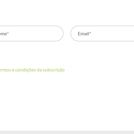
ome
*
Email
*
ermos e condições da subscrição