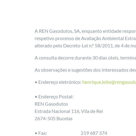
A REN Gasodutos, SA, enquanto entidade respons
respetivo processo de Avaliação Ambiental Estraté
alterado pelo Decreto-Lei n.º 58/2011, de 4 de ma
A consulta decorre durante 30 dias úteis, termin
As observações e sugestões dos interessados deve
• Endereço eletrónico:
henrique.leite@rengasodu
• Endereço Postal:
REN Gasodutos
Estrada Nacional 116, Vila de Rei
2674-505 Bucelas
• Fax: 219 687 374