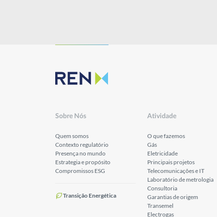
Sobre Nós
Atividade
Quem somos
O que fazemos
Contexto regulatório
Gás
Presença no mundo
Eletricidade
Estrategia e propósito
Principais projetos
Compromissos ESG
Telecomunicações e IT
Laboratório de metrologia
Consultoria
Transição Energética
Garantias de origem
Transemel
Electrogas