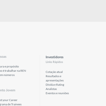
soas
Investidores
Links Rápidos
ura e propósito
o é trabalhar na REN
Cotação atual
em números
Resultados e
apresentações
Divida e Rating
Analistas
ento Jovem
Eventos e reuniões
st your Career
grama de Trainees