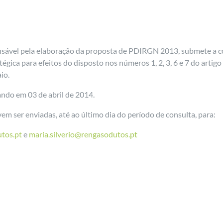
ável pela elaboração da proposta de PDIRGN 2013, submete a co
gica para efeitos do disposto nos números 1, 2, 3, 6 e 7 do artigo 
io.
ando em 03 de abril de 2014.
m ser enviadas, até ao último dia do período de consulta, para:
tos.pt
e
maria.silverio@rengasodutos.pt