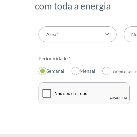
com toda a energia
Área
*
N
Todas as áreas
Periodicidade
*
Atividade
Semanal
Mensal
Aceito os
t
Institucional
Sustentabilidade
Inovação
Investidores
Publicações