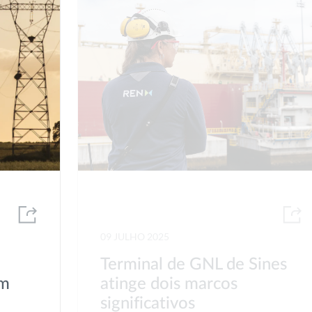
09 JULHO 2025
Terminal de GNL de Sines
em
atinge dois marcos
significativos