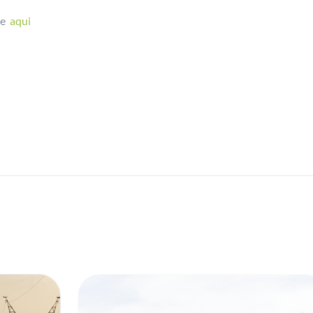
ue
aqui