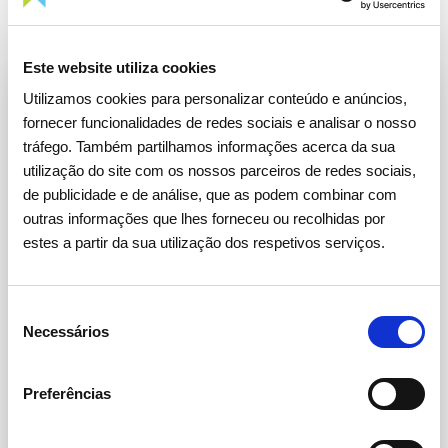
Este website utiliza cookies
Utilizamos cookies para personalizar conteúdo e anúncios,
fornecer funcionalidades de redes sociais e analisar o nosso
tráfego. Também partilhamos informações acerca da sua
Investimento
utilização do site com os nossos parceiros de redes sociais,
de publicidade e de análise, que as podem combinar com
outras informações que lhes forneceu ou recolhidas por
O investimento nas infraestruturas de gás,
estes a partir da sua utilização dos respetivos serviços.
Rede de Transporte, Terminal de GNL e
Armazenamento Subterrâneo concretiza
os planos de evolução das infraestruturas,
Seleção
Necessários
acompanhando o crescimento do consumo
de
e a expansão do gás no território
consentimento
continental e assegurando as necessárias
Preferências
condições de segurança e diversificação de
abastecimento. O investimento permite