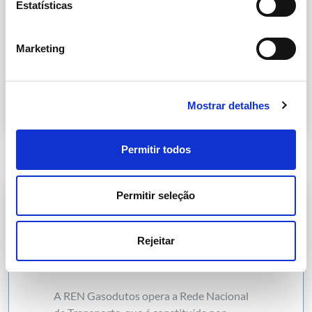
também garantir a capacidade de
Estatísticas
interligação com o sistema espanhol e,
através deste, com o sistema europeu,
Marketing
facilitando uma adequada integração de
mercados.
Mostrar detalhes
Permitir todos
Permitir seleção
Exploração
Rejeitar
A REN Gasodutos opera a Rede Nacional