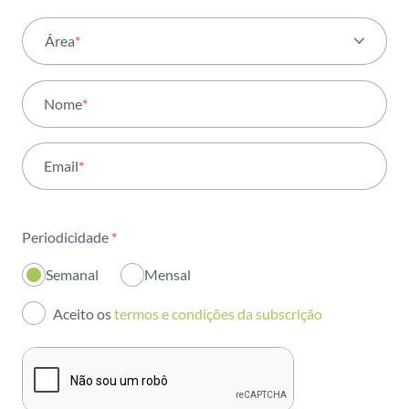
Área
*
Todas as áreas
Nome
*
Atividade
Email
*
Institucional
Sustentabilidade
Periodicidade
*
Inovação
Semanal
Mensal
Investidores
Aceito os
termos e condições da subscrição
Publicações