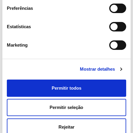
Preferências
Estatísticas
06 JULHO 2026
Portugal regista novos máximos
Marketing
de consumo de eletricidade no
verão
Mostrar detalhes
Eletricidade
Permitir todos
Permitir seleção
Rejeitar