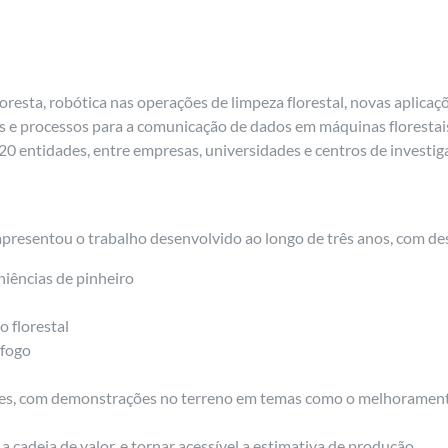
 floresta, robótica nas operações de limpeza florestal, novas aplic
is e processos para a comunicação de dados em máquinas florestai
20 entidades, entre empresas, universidades e centros de investi
 apresentou o trabalho desenvolvido ao longo de três anos, com de
niências de pinheiro
 florestal
 fogo
estes, com demonstrações no terreno em temas como o melhoramento
 a cadeia de valor, e tornar acessível a estimativa de produção.