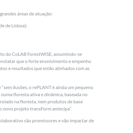
grandes áreas de atuação:
de de Lisboa);
ojeto do CoLAB ForestWISE, assumindo-se
constatar que o forte envolvimento e empenho
utos e resultados que estão alinhados com as
e “sem ilusões, o rePLANT é ainda um pequeno
 numa floresta ativa e dinâmica, baseada no
rolado na floresta, nem produtos de base
o novo projeto transForm antecipa”.
colaborativo são promissores e vão impactar de