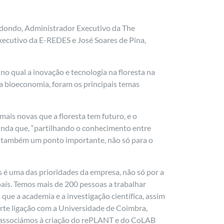
edondo, Administrador Executivo da The
xecutivo da E-REDES e José Soares de Pina,
o qual a inovação e tecnologia na floresta na
a a bioeconomia, foram os principais temas
is novas que a floresta tem futuro, e o
ainda que, “partilhando o conhecimento entre
 é também um ponto importante, não só para o
s é uma das prioridades da empresa, não só por a
país. Temos mais de 200 pessoas a trabalhar
que a academia e a investigação científica, assim
orte ligação com a Universidade de Coimbra,
s associámos à criação do rePLANT e do CoLAB