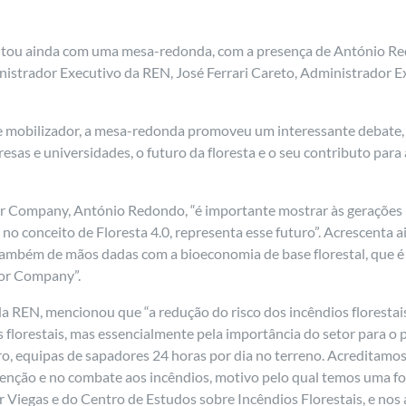
contou ainda com uma mesa-redonda, com a presença de António R
istrador Executivo da REN, José Ferrari Careto, Administrador E
 mobilizador, a mesa-redonda promoveu um interessante debate, n
resas e universidades, o futuro da floresta e o seu contributo par
 Company, António Redondo, “é importante mostrar às gerações ma
no conceito de Floresta 4.0, representa esse futuro”. Acrescenta 
á também de mãos dadas com a bioeconomia de base florestal, que
tor Company”.
a REN, mencionou que “a redução do risco dos incêndios florestai
florestais, mas essencialmente pela importância do setor para o 
ro, equipas de sapadores 24 horas por dia no terreno. Acreditamos 
evenção e no combate aos incêndios, motivo pelo qual temos uma f
Viegas e do Centro de Estudos sobre Incêndios Florestais, e no