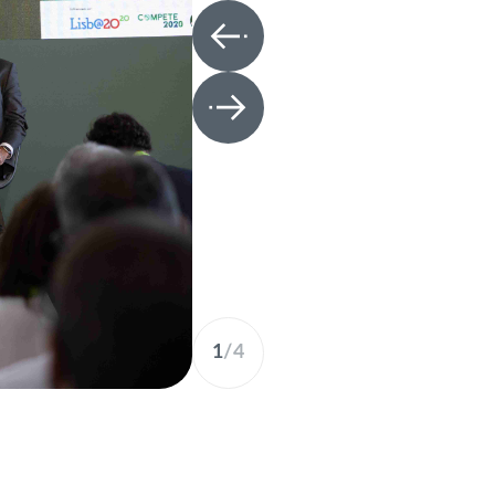
1
/
4