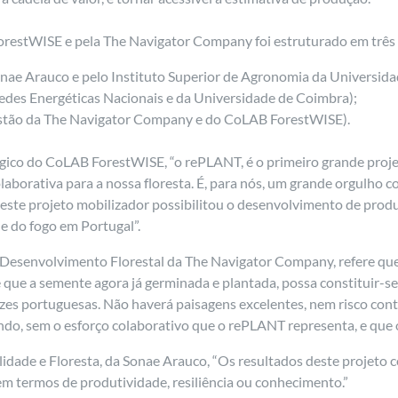
orestWISE e pela The Navigator Company foi estruturado em três 
onae Arauco e pelo Instituto Superior de Agronomia da Universida
des Energéticas Nacionais e da Universidade de Coimbra);
stão da The Navigator Company e do CoLAB ForestWISE).
ológico do CoLAB ForestWISE, “o rePLANT, é o primeiro grande pr
borativa para a nossa floresta. É, para nós, um grande orgulho 
neste projeto mobilizador possibilitou o desenvolvimento de prod
 e do fogo em Portugal”.
e Desenvolvimento Florestal da The Navigator Company, refere qu
que a semente agora já germinada e plantada, possa constituir-se
ízes portuguesas. Não haverá paisagens excelentes, nem risco cont
undo, sem o esforço colaborativo que o rePLANT representa, e que 
idade e Floresta, da Sonae Arauco, “Os resultados deste projeto 
 em termos de produtividade, resiliência ou conhecimento.”