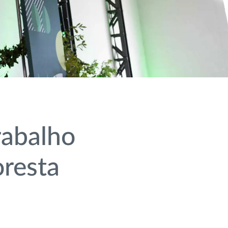
rabalho
oresta