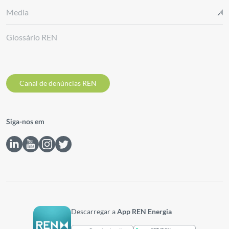
Media
Glossário REN
Canal de denúncias REN
Siga-nos em
Descarregar a
App REN Energia