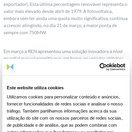
exportador). Esta última percentagem renovável representa o
valor mais elevado desde abril de 1979. A fotovoltaica,
embora sem ter ainda uma quota muito significativa, continua
a crescer atingindo, no dia 21 de março, a maior ponta de
sempre com 750MW.
Em março a REN apresentou uma solução inovadora a nível
mundial que vai permitir que, em breve, os veículos elétricos
possam ser carregados através das Redes de Transporte de
eletricidade Muito Alta Tensão (MAT). Desenvolvido pela
REN, o carregamento de veículos elétricos a partir da MAT é
eficaz em termos de custos e tempo de carregamento, em
Este website utiliza cookies
relação às soluções tradicionais deste tipo de serviço.
Utilizamos cookies para personalizar conteúdo e anúncios,
Neste trimestre a REN tornou-se no mais recente membro da
fornecer funcionalidades de redes sociais e analisar o nosso
Hydrogen Europe, instituição que representa a nível europeu
tráfego. Também partilhamos informações acerca da sua
o setor do hidrogénio e de Fuel Cell, e do qual fazem parte
utilização do site com os nossos parceiros de redes sociais,
mais de 150 empresas entre as quais os principais TSOs.
de publicidade e de análise, que as podem combinar com