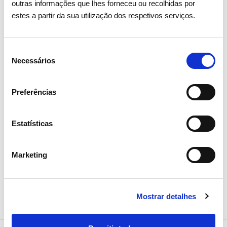
outras informações que lhes forneceu ou recolhidas por
estes a partir da sua utilização dos respetivos serviços.
Escavações
Plantação
arqueológicas em
Laranjeira
Friastelas revelam
Ermelo no
Seleção
estruturas
das linhas
Necessários
de
funerárias
energia, 
consentimento
milenares
de Valdev
Preferências
Comunidades Locais
Ambiente
Estatísticas
Comunidades
Marketing
Mostrar detalhes