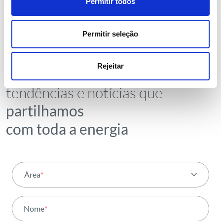
Permitir todos
Permitir seleção
NEWSLETTER
Receba todos os detalhes da
Rejeitar
operação,
tendências e notícias que
partilhamos
com toda a energia
Área
*
Todas as áreas
Nome
*