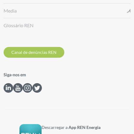
Media
Glossário REN
Canal de denúncias REN
Siga-nos em
Descarregar a
App REN Energia