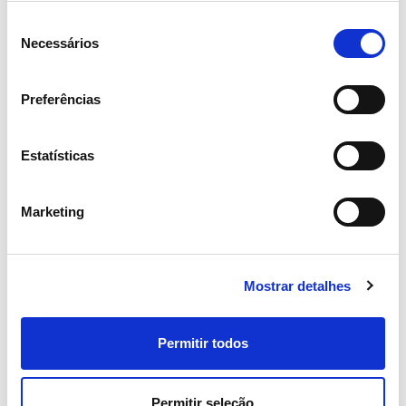
Seleção
Necessários
de
Comunidades Locais
Parcerias
consentimento
Preferências
Estatísticas
Marketing
Doação de viaturas a sete
corporações de Bombeiros
Voluntários
Mostrar detalhes
Permitir todos
+3
4
5
8
Permitir seleção