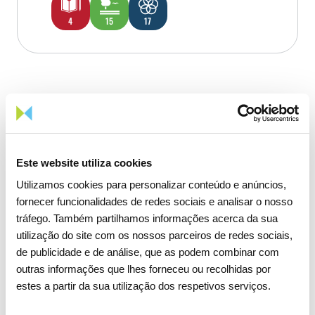
4
15
17
1
/
1
Este website utiliza cookies
Utilizamos cookies para personalizar conteúdo e anúncios,
fornecer funcionalidades de redes sociais e analisar o nosso
tráfego. Também partilhamos informações acerca da sua
Mais iniciativas
utilização do site com os nossos parceiros de redes sociais,
de publicidade e de análise, que as podem combinar com
Resultado da pesquisa:
(s)
outras informações que lhes forneceu ou recolhidas por
1 resultado
estes a partir da sua utilização dos respetivos serviços.