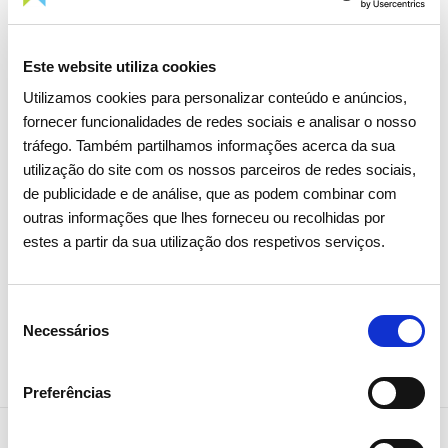
15 ABRIL 2026
Este website utiliza cookies
Assembleia Geral de Acionistas
Utilizamos cookies para personalizar conteúdo e anúncios,
fornecer funcionalidades de redes sociais e analisar o nosso
2026 aprova todos os pontos
tráfego. Também partilhamos informações acerca da sua
com larga maioria
utilização do site com os nossos parceiros de redes sociais,
de publicidade e de análise, que as podem combinar com
outras informações que lhes forneceu ou recolhidas por
Investidores
Institucional
estes a partir da sua utilização dos respetivos serviços.
Seleção
Necessários
de
consentimento
Preferências