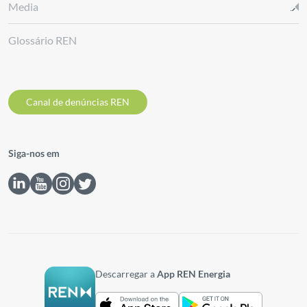
Media
Glossário REN
Canal de denúncias REN
Siga-nos em
Descarregar a
App REN Energia