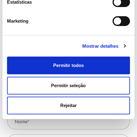
Estatísticas
NEWSLETTER
Marketing
Receba todos os detalhes da
operação,
Mostrar detalhes
tendências e notícias que
partilhamos
Permitir todos
com toda a energia
Permitir seleção
Área
*
Rejeitar
Todas as áreas
Nome
*
Atividade