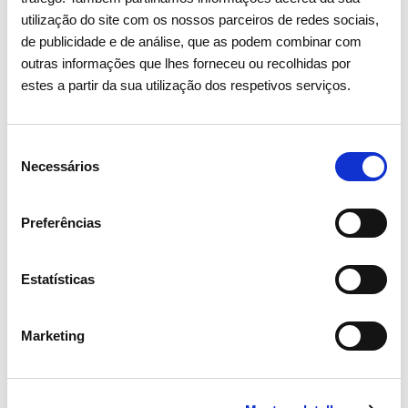
utilização do site com os nossos parceiros de redes sociais,
de publicidade e de análise, que as podem combinar com
outras informações que lhes forneceu ou recolhidas por
estes a partir da sua utilização dos respetivos serviços.
Seleção
Necessários
de
consentimento
15 ABRIL 2026
Preferências
Assembleia Geral de Acionistas
2026 aprova todos os pontos
com larga maioria
Estatísticas
Marketing
Investidores
Institucional