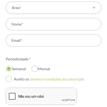
Área
*
Todas as áreas
Nome
*
Atividade
Email
*
Institucional
Sustentabilidade
Periodicidade
*
Inovação
Semanal
Mensal
Investidores
Aceito os
termos e condições da subscrição
Publicações