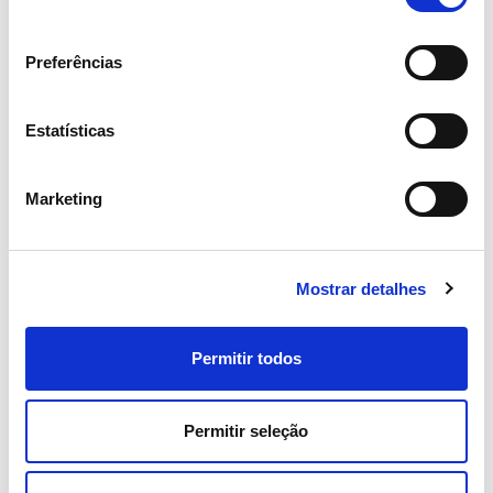
consentimento
Preferências
Estatísticas
Marketing
Mostrar detalhes
05 AGOSTO 2026
Revista TIME volta a distinguir
Permitir todos
REN como uma das empresas
mais sustentáveis do mundo
Permitir seleção
Sustentabilidade