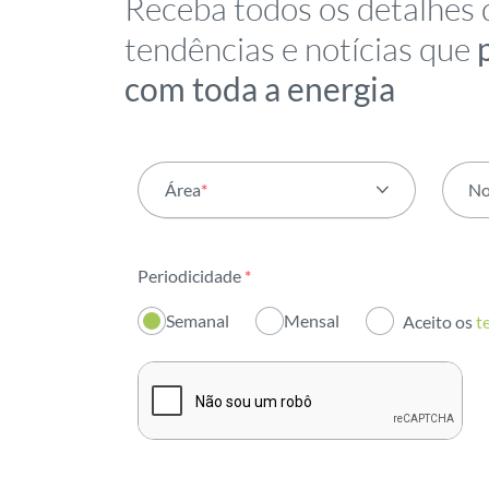
Receba todos os detalhes 
tendências e notícias que
com toda a energia
Área
*
N
Todas as áreas
Periodicidade
*
Atividade
Semanal
Mensal
Aceito os
t
Institucional
Sustentabilidade
Inovação
Investidores