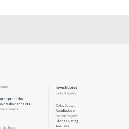
soas
Investidores
Links Rápidos
ura e propósito
o é trabalhar na REN
Cotação atual
em números
Resultados e
apresentações
Divida e Rating
Analistas
ento Jovem