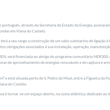
 português, através da Secretaria de Estado da Energia, assinar
 ondas em Viana do Castelo.
erá a seu cargo a construção de um cabo submarino de ligação à Re
itos obrigações associados à sua instalação, operação, manutençã
a REN, será financiada ao abrigo do programa comunitário NER300,
doras de aproveitamento de energias renováveis e de captura e 
² e está situada perto de S. Pedro de Moel, entre a Figueira da Fo
iana do Castelo.
a é tornar-se um espaço aberto, na costa atlântica, dedicado ao