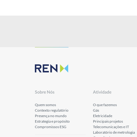
Publicações
Sobre Nós
Atividade
Quem somos
O que fazemos
Contexto regulatório
Gás
Presença no mundo
Eletricidade
Estrategia e propósito
Principais projetos
Compromissos ESG
Telecomunicações e IT
Laboratório de metrologia