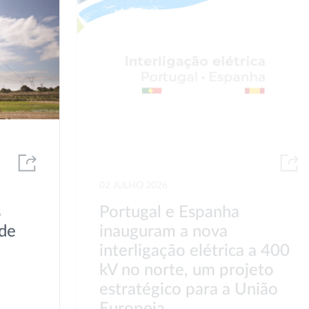
02 JULHO 2026
s
Portugal e Espanha
de
inauguram a nova
interligação elétrica a 400
kV no norte, um projeto
estratégico para a União