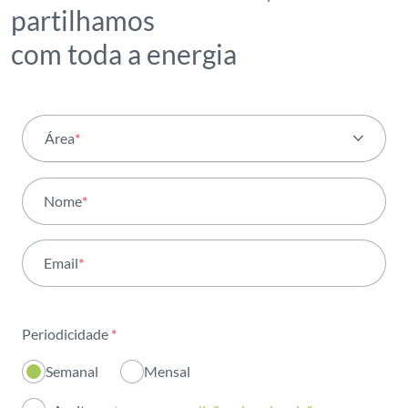
partilhamos
com toda a energia
Área
*
Todas as áreas
Nome
*
Atividade
Email
*
Institucional
Sustentabilidade
Periodicidade
*
Inovação
Semanal
Mensal
Investidores