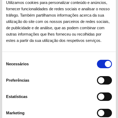
Utilizamos cookies para personalizar conteúdo e anúncios,
fornecer funcionalidades de redes sociais e analisar o nosso
tráfego. Também partilhamos informações acerca da sua
utilização do site com os nossos parceiros de redes sociais,
de publicidade e de análise, que as podem combinar com
outras informações que lhes forneceu ou recolhidas por
estes a partir da sua utilização dos respetivos serviços.
Seleção
Necessários
de
consentimento
Preferências
05 AGOSTO 2026
Estatísticas
Revista TIME volta a distinguir
REN como uma das empresas
mais sustentáveis do mundo
Marketing