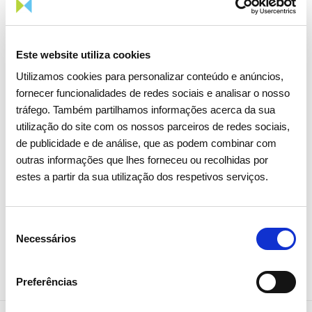
Este website utiliza cookies
15 ABRIL 2026
Utilizamos cookies para personalizar conteúdo e anúncios,
Assembleia Geral de Acionistas
fornecer funcionalidades de redes sociais e analisar o nosso
2026 aprova todos os pontos
tráfego. Também partilhamos informações acerca da sua
com larga maioria
utilização do site com os nossos parceiros de redes sociais,
de publicidade e de análise, que as podem combinar com
outras informações que lhes forneceu ou recolhidas por
Investidores
Institucional
estes a partir da sua utilização dos respetivos serviços.
Seleção
Necessários
de
consentimento
Preferências