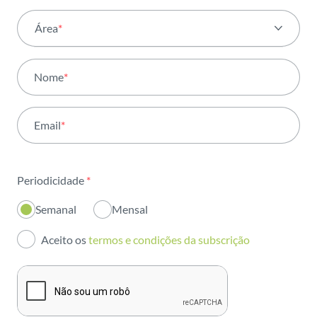
Área
*
Todas as áreas
Nome
*
Atividade
Email
*
Institucional
Sustentabilidade
Periodicidade
*
Inovação
Semanal
Mensal
Investidores
Aceito os
termos e condições da subscrição
Publicações