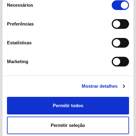
Necessários
de
consentimento
Preferências
Estatísticas
Marketing
15 ABRIL 2026
Assembleia Geral de Acionistas
Mostrar detalhes
2026 aprova todos os pontos
com larga maioria
Permitir todos
Investidores
Institucional
Permitir seleção