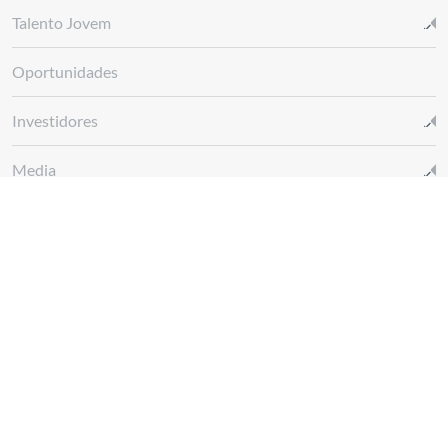
Talento Jovem
Oportunidades
Investidores
Media
Glossário REN
Canal de denúncias REN
Siga-nos em