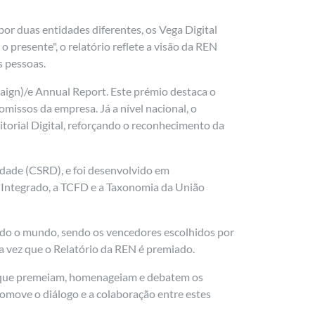
por duas entidades diferentes, os Vega Digital
 presente", o relatório reflete a visão da REN
s pessoas.
ign)/e Annual Report. Este prémio destaca o
missos da empresa. Já a nível nacional, o
torial Digital, reforçando o reconhecimento da
idade (CSRD), e foi desenvolvido em
to Integrado, a TCFD e a Taxonomia da União
todo o mundo, sendo os vencedores escolhidos por
a vez que o Relatório da REN é premiado.
de que premeiam, homenageiam e debatem os
promove o diálogo e a colaboração entre estes