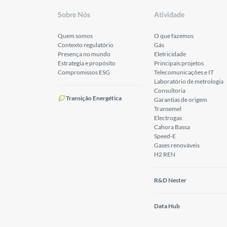
Sobre Nós
Atividade
Quem somos
O que fazemos
Contexto regulatório
Gás
Presença no mundo
Eletricidade
Estrategia e propósito
Principais projetos
Compromissos ESG
Telecomunicações e IT
Laboratório de metrologia
Consultoria
Transição Energética
Garantias de origem
Transemel
Electrogas
Cahora Bassa
Speed-E
Gases renováveis
H2 REN
R&D Nester
Data Hub