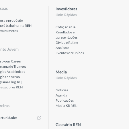
soas
Investidores
Links Rápidos
ura e propósito
o é trabalhar na REN
Cotação atual
em números
Resultados e
apresentações
Divida e Rating
Analistas
ento Jovem
Eventos e reuniões
st your Career
grama de Trainees
ágios Académicos
Media
gios de Verão
Links Rápidos
rama Plug-In |
aixadores REN
Notícias
Agenda
Publicações
Media Kit REN
reiras
rtunidades
Glossário REN