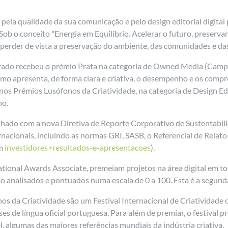
ela qualidade da sua comunicação e pelo design editorial digital 
b o conceito "Energia em Equilíbrio. Acelerar o futuro, preservar o
 perder de vista a preservação do ambiente, das comunidades e da
grado recebeu o prémio Prata na categoria de Owned Media (Campa
mo apresenta, de forma clara e criativa, o desempenho e os compro
os Prémios Lusófonos da Criatividade, na categoria de Design Edi
no.
inhado com a nova Diretiva de Reporte Corporativo de Sustentabil
rnacionais, incluindo as normas GRI, SASB, o Referencial de Rela
m
investidores>resultados-e-apresentacoes
).
ational Awards Associate, premeiam projetos na área digital em 
ão analisados e pontuados numa escala de 0 a 100. Esta é a segund
nos da Criatividade são um Festival Internacional de Criativida
s de língua oficial portuguesa. Para além de premiar, o festival 
, algumas das maiores referências mundiais da indústria criativa.