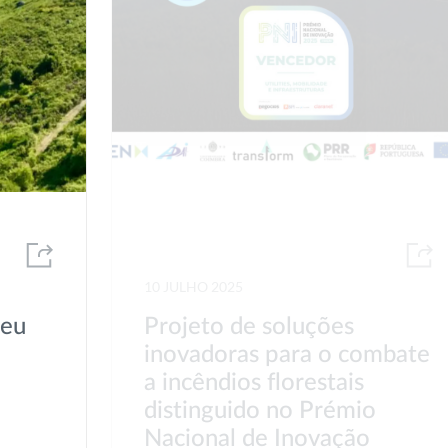
10 JULHO 2025
seu
Projeto de soluções
inovadoras para o combate
a incêndios florestais
distinguido no Prémio
Nacional de Inovação