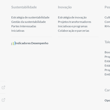
Sustentabilidade
Inovação
Pes
Estratégia de sustentabilidade
Estratégia de inovação
Cult
Gestão da sustentabilidade
Projetos transformadores
Com
Partes Interessadas
Iniciativas e programas
RH 
Iniciativas
Colaboração e parcerias
Tal
Indicadores Desempenho
Boo
Pro
Est
Está
Prog
Emb
Car
Opo