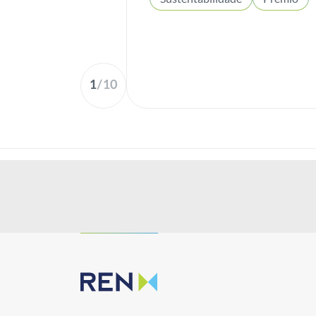
1
/
10