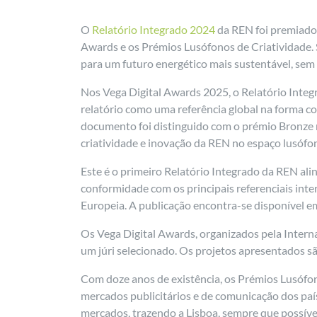
O
Relatório Integrado 2024
da REN foi premiado p
Awards e os Prémios Lusófonos de Criatividade. So
para um futuro energético mais sustentável, sem
Nos Vega Digital Awards 2025, o Relatório Inte
relatório como uma referência global na forma co
documento foi distinguido com o prémio Bronze n
criatividade e inovação da REN no espaço lusófo
Este é o primeiro Relatório Integrado da REN al
conformidade com os principais referenciais inte
Europeia. A publicação encontra-se disponível e
Os Vega Digital Awards, organizados pela Intern
um júri selecionado. Os projetos apresentados s
Com doze anos de existência, os Prémios Lusófo
mercados publicitários e de comunicação dos paíse
mercados, trazendo a Lisboa, sempre que possível