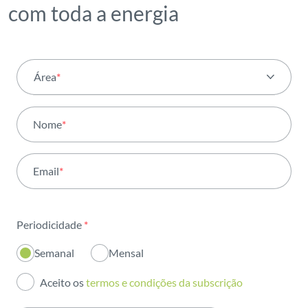
com toda a energia
Área
*
Todas as áreas
Nome
*
Atividade
Email
*
Institucional
Sustentabilidade
Periodicidade
*
Inovação
Semanal
Mensal
Investidores
Aceito os
termos e condições da subscrição
Publicações