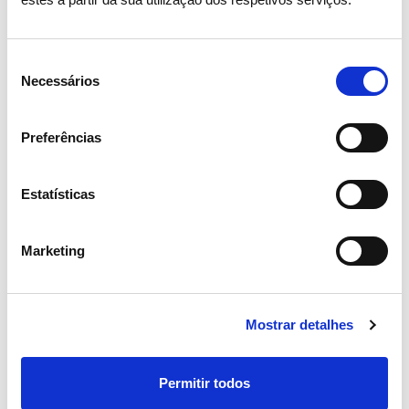
Seleção
Necessários
de
consentimento
Preferências
Estatísticas
Marketing
15 ABRIL 2026
Assembleia Geral de Acionistas
Mostrar detalhes
2026 aprova todos os pontos
com larga maioria
Permitir todos