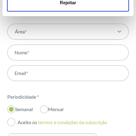
com toda a energia
Rejeitar
Área
*
Todas as áreas
Nome
*
Atividade
Email
*
Institucional
Sustentabilidade
Periodicidade
*
Inovação
Semanal
Mensal
Investidores
Aceito os
termos e condições da subscrição
Publicações