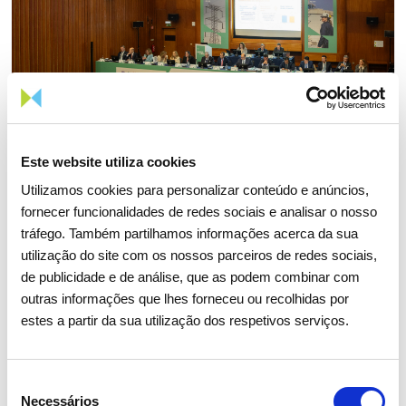
Este website utiliza cookies
Utilizamos cookies para personalizar conteúdo e anúncios,
fornecer funcionalidades de redes sociais e analisar o nosso
tráfego. Também partilhamos informações acerca da sua
utilização do site com os nossos parceiros de redes sociais,
15 ABRIL 2026
de publicidade e de análise, que as podem combinar com
Assembleia Geral de Acionistas
outras informações que lhes forneceu ou recolhidas por
2026 aprova todos os pontos
estes a partir da sua utilização dos respetivos serviços.
com larga maioria
Seleção
Investidores
Institucional
Necessários
de