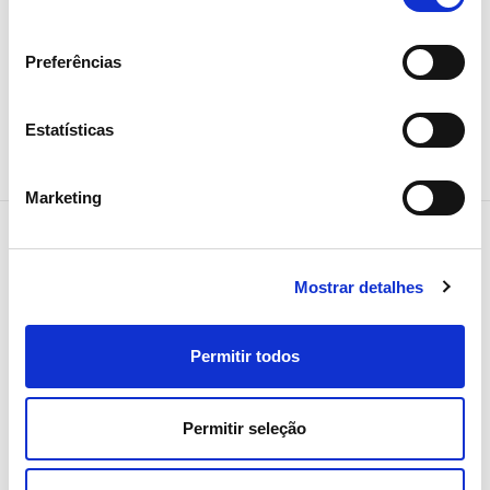
consentimento
Preferências
Estatísticas
Marketing
Mostrar detalhes
NEWSLETTER
Receba todos os detalhes da
Permitir todos
operação,
tendências e notícias que
Permitir seleção
partilhamos