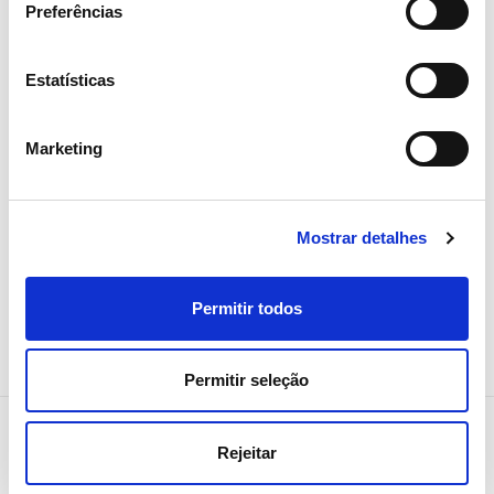
Preferências
05 AGOSTO 2026
Revista TIME volta a distinguir
Estatísticas
REN como uma das empresas
mais sustentáveis do mundo
Marketing
Sustentabilidade
Mostrar detalhes
Permitir todos
Permitir seleção
Rejeitar