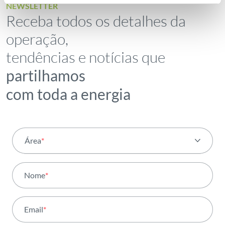
NEWSLETTER
Receba todos os detalhes da
operação,
tendências e notícias que
partilhamos
com toda a energia
Área
*
Todas as áreas
Nome
*
Atividade
Email
*
Institucional