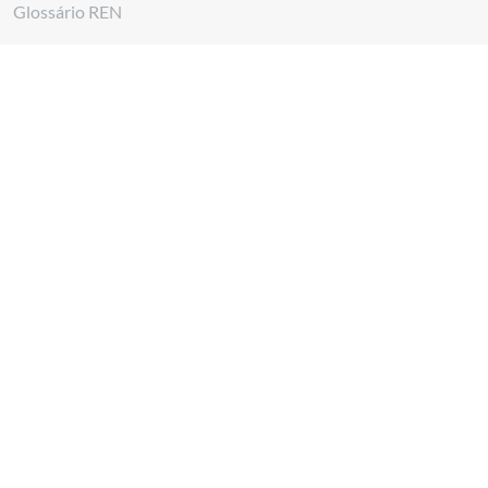
Glossário REN
Canal de denúncias REN
Siga-nos em
Descarregar a
App REN Energia
Descarregar a
App Investidores