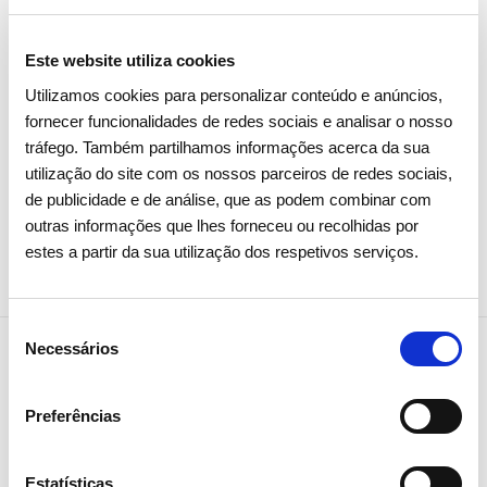
deverá criar uma página internet dedicada em exclusivo ao
projeto MEDEA onde apresentarão todos os resultados
Este website utiliza cookies
obtidos, pesquisas efetuadas e relatório final.
Utilizamos cookies para personalizar conteúdo e anúncios,
fornecer funcionalidades de redes sociais e analisar o nosso
tráfego. Também partilhamos informações acerca da sua
utilização do site com os nossos parceiros de redes sociais,
de publicidade e de análise, que as podem combinar com
Partilhar notícia
outras informações que lhes forneceu ou recolhidas por
estes a partir da sua utilização dos respetivos serviços.
Seleção
Necessários
de
consentimento
Notícias relacionadas
Preferências
Estatísticas