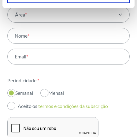
Área
*
Todas as áreas
Nome
*
Atividade
Email
*
Institucional
Sustentabilidade
Periodicidade
*
Inovação
Semanal
Mensal
Investidores
Aceito os
termos e condições da subscrição
Publicações