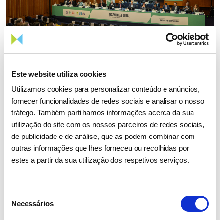
Este website utiliza cookies
Utilizamos cookies para personalizar conteúdo e anúncios,
fornecer funcionalidades de redes sociais e analisar o nosso
15 ABRIL 2026
tráfego. Também partilhamos informações acerca da sua
utilização do site com os nossos parceiros de redes sociais,
Assembleia Geral de Acionistas
de publicidade e de análise, que as podem combinar com
2026 aprova todos os pontos
outras informações que lhes forneceu ou recolhidas por
com larga maioria
estes a partir da sua utilização dos respetivos serviços.
Investidores
Institucional
Seleção
Necessários
de
consentimento