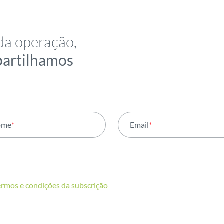
da operação,
partilhamos
ome
*
Email
*
ermos e condições da subscrição