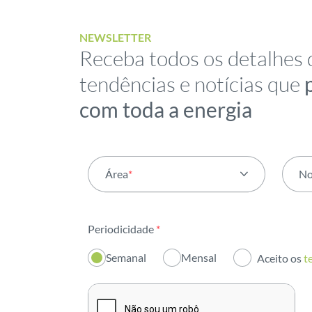
NEWSLETTER
Receba todos os detalhes 
tendências e notícias que
com toda a energia
Área
*
N
Todas as áreas
Periodicidade
*
Atividade
Semanal
Mensal
Aceito os
t
Institucional
Sustentabilidade