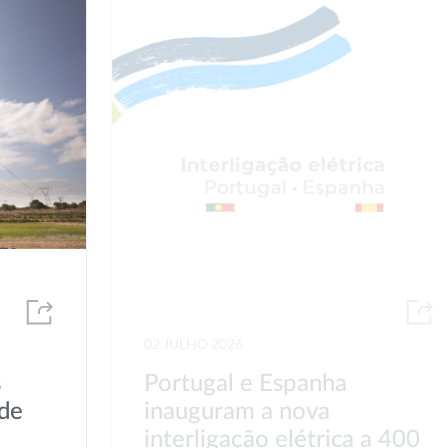
02 JULHO 2026
s
Portugal e Espanha
de
inauguram a nova
interligação elétrica a 400