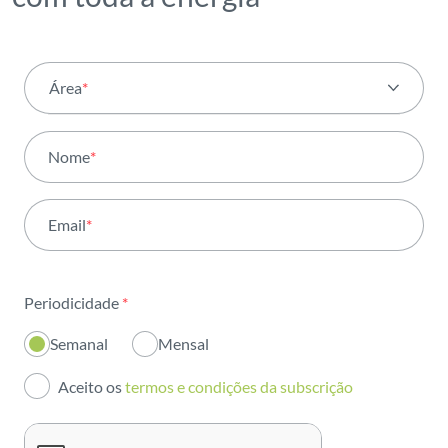
Área
*
Todas as áreas
Nome
*
Atividade
Email
*
Institucional
Sustentabilidade
Periodicidade
*
Inovação
Semanal
Mensal
Investidores
Aceito os
termos e condições da subscrição
Publicações