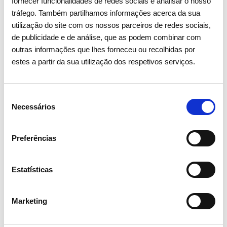
fornecer funcionalidades de redes sociais e analisar o nosso
tráfego. Também partilhamos informações acerca da sua
utilização do site com os nossos parceiros de redes sociais,
de publicidade e de análise, que as podem combinar com
outras informações que lhes forneceu ou recolhidas por
estes a partir da sua utilização dos respetivos serviços.
Seleção
Necessários
de
consentimento
15 ABRIL 2026
Preferências
Assembleia Geral de Acionistas
2026 aprova todos os pontos
Estatísticas
com larga maioria
Marketing
Investidores
Institucional