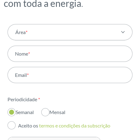
com toda a energia
.
Área
*
Todas as áreas
Nome
*
Atividade
Email
*
Institucional
Sustentabilidade
Periodicidade
*
Inovação
Semanal
Mensal
Investidores
Aceito os
termos e condições da subscrição
Publicações