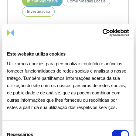
Iniciativas chave
Comunidades Locais
Investigação
Medalhas de Mérito
Científico REN - Ciência LP -
FCT
Este website utiliza cookies
Utilizamos cookies para personalizar conteúdo e anúncios,
fornecer funcionalidades de redes sociais e analisar o nosso
Saiba mais
tráfego. Também partilhamos informações acerca da sua
utilização do site com os nossos parceiros de redes sociais,
de publicidade e de análise, que as podem combinar com
+2
outras informações que lhes forneceu ou recolhidas por
5
8
9
estes a partir da sua utilização dos respetivos serviços.
Seleção
Necessários
de