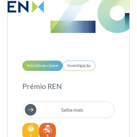
Iniciativas chave
Investigação
Prémio REN
Saiba mais
7
9