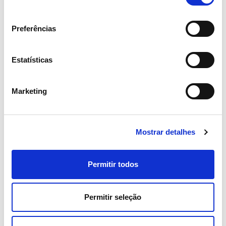
consentimento
1
/
1
Preferências
Estatísticas
Marketing
Mais iniciativas
Resultado da pesquisa:
(s)
2 resultado
Mostrar detalhes
Permitir todos
Comunidades Locais
Parcerias
Co
Permitir seleção