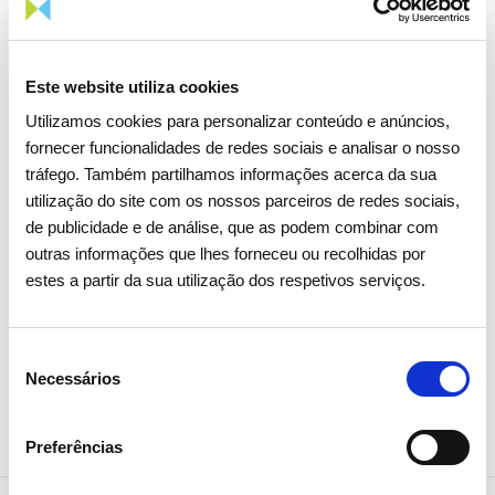
Este website utiliza cookies
15 ABRIL 2026
Utilizamos cookies para personalizar conteúdo e anúncios,
Assembleia Geral de Acionistas
fornecer funcionalidades de redes sociais e analisar o nosso
2026 aprova todos os pontos
tráfego. Também partilhamos informações acerca da sua
com larga maioria
utilização do site com os nossos parceiros de redes sociais,
de publicidade e de análise, que as podem combinar com
outras informações que lhes forneceu ou recolhidas por
Investidores
Institucional
estes a partir da sua utilização dos respetivos serviços.
Seleção
Necessários
de
consentimento
Preferências