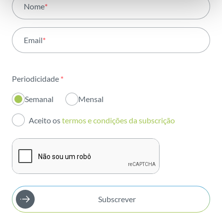
Nome
*
Atividade
Email
*
Institucional
Sustentabilidade
Periodicidade
*
Inovação
Semanal
Mensal
Investidores
Aceito os
termos e condições da subscrição
Publicações
Subscrever