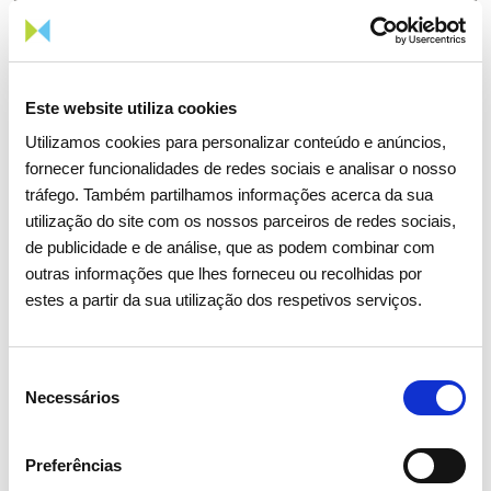
Este website utiliza cookies
15 ABRIL 2026
Utilizamos cookies para personalizar conteúdo e anúncios,
fornecer funcionalidades de redes sociais e analisar o nosso
Assembleia Geral de Acionistas
tráfego. Também partilhamos informações acerca da sua
2026 aprova todos os pontos
utilização do site com os nossos parceiros de redes sociais,
com larga maioria
de publicidade e de análise, que as podem combinar com
outras informações que lhes forneceu ou recolhidas por
estes a partir da sua utilização dos respetivos serviços.
Investidores
Institucional
Seleção
Necessários
de
consentimento
Preferências