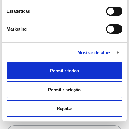
Estatísticas
Marketing
NEWSLETTER
Receba todos os detalhes da
operação,
Mostrar detalhes
tendências e notícias que
Permitir todos
partilhamos
com toda a energia
Permitir seleção
Rejeitar
Área
*
Todas as áreas