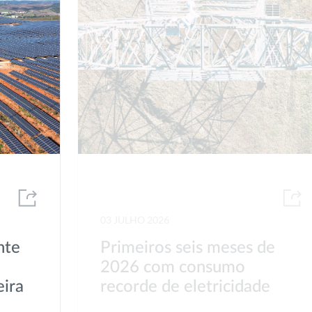
03 JULHO 2026
nte
Primeiros seis meses de
2026 com consumo
eira
recorde de eletricidade