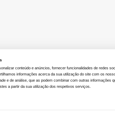
es
onalizar conteúdo e anúncios, fornecer funcionalidades de redes soci
tilhamos informações acerca da sua utilização do site com os noss
idade e de análise, que as podem combinar com outras informações q
Descarregar a
App Investidores
stes a partir da sua utilização dos respetivos serviços.