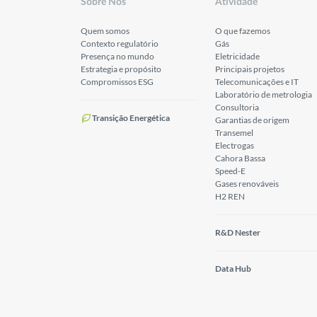
Sobre Nós
Atividade
Quem somos
O que fazemos
Contexto regulatório
Gás
Presença no mundo
Eletricidade
Estrategia e propósito
Principais projetos
Compromissos ESG
Telecomunicações e IT
Laboratório de metrologia
Consultoria
Transição Energética
Garantias de origem
Transemel
Electrogas
Cahora Bassa
Speed-E
Gases renováveis
H2 REN
R&D Nester
Data Hub