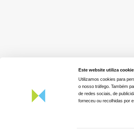
Este website utiliza cooki
Utilizamos cookies para pers
o nosso tráfego. Também par
de redes sociais, de public
Descarregar a
App REN Energia
forneceu ou recolhidas por e