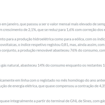
 em janeiro, que passou a ser o valor mensal mais elevado de sem
 crescimento de 2,1%, que se reduz para 1,6% com correção dos e
to para a produção hidroelétrica como para a eólica, com os índic
otovoltaicas, o índice respetivo registou 0,81, mas, ainda assim, 
 conjunto, a produção renovável abasteceu 76% do consumo, com a
 a gás natural, abasteceu 14% do consumo enquanto os restantes 
icamente em linha com o registado no mês homólogo do ano anteri
ção de energia elétrica, que quase compensou a contração de 4,
ase integralmente a partir do terminal de GNL de Sines, com gás