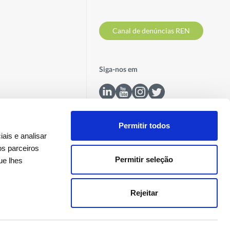
Canal de denúncias REN
Siga-nos em
Permitir todos
ais e analisar
os parceiros
Permitir seleção
ue lhes
Contactos
Rejeitar