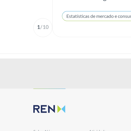
1
/
10