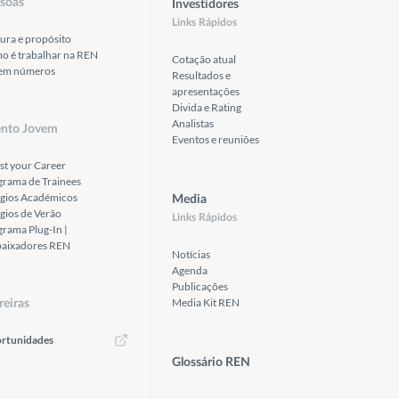
soas
Investidores
Links Rápidos
ura e propósito
o é trabalhar na REN
Cotação atual
em números
Resultados e
apresentações
Divida e Rating
Analistas
ento Jovem
Eventos e reuniões
st your Career
grama de Trainees
ágios Académicos
Media
gios de Verão
Links Rápidos
rama Plug-In |
aixadores REN
Notícias
Agenda
Publicações
Media Kit REN
reiras
rtunidades
Glossário REN