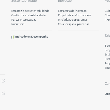
Sustentabilidade
Inovação
Pes
Estratégia de sustentabilidade
Estratégia de inovação
Cult
Gestão da sustentabilidade
Projetos transformadores
Com
Partes Interessadas
Iniciativas e programas
RH 
Iniciativas
Colaboração e parcerias
Tal
Indicadores Desempenho
Boo
Pro
Est
Está
Prog
Emb
Car
Opo