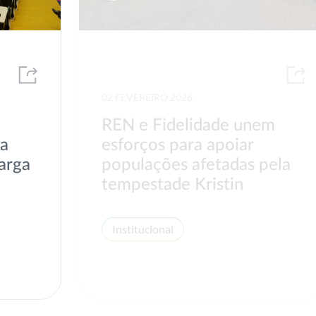
02 FEVEREIRO 2026
REN e Fidelidade unem
va
esforços para apoiar
arga
populações afetadas pela
tempestade Kristin
Institucional