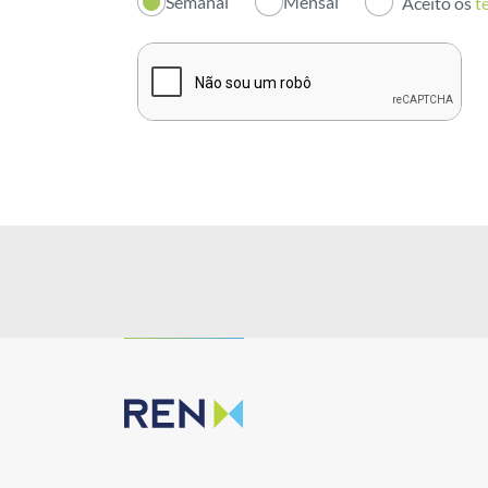
Semanal
Mensal
Aceito os
t
Institucional
Sustentabilidade
Inovação
Investidores
Publicações