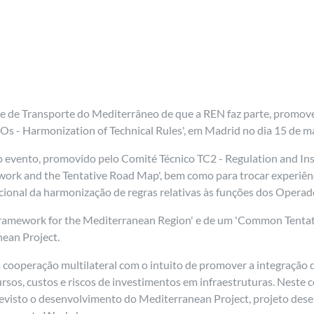
 de Transporte do Mediterrâneo de que a REN faz parte, promo
s - Harmonization of Technical Rules', em Madrid no dia 15 de m
 evento, promovido pelo Comité Técnico TC2 - Regulation and Inst
ork and the Tentative Road Map', bem como para trocar experiênc
acional da harmonização de regras relativas às funções dos Opera
ramework for the Mediterranean Region' e de um 'Common Tentati
ean Project.
cooperação multilateral com o intuito de promover a integração d
rsos, custos e riscos de investimentos em infraestruturas. Neste 
visto o desenvolvimento do Mediterranean Project, projeto desen