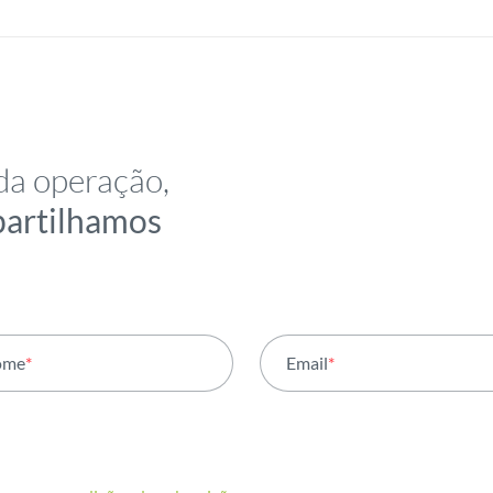
da operação,
partilhamos
ome
*
Email
*