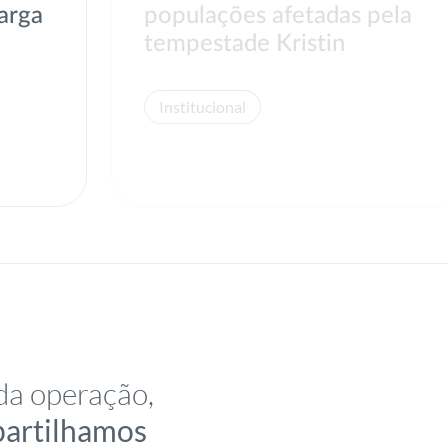
arga
populações afetadas pela
tempestade Kristin
Institucional
da operação,
partilhamos