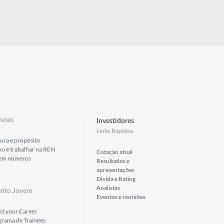
soas
Investidores
Links Rápidos
ura e propósito
o é trabalhar na REN
Cotação atual
em números
Resultados e
apresentações
Divida e Rating
Analistas
ento Jovem
Eventos e reuniões
st your Career
grama de Trainees