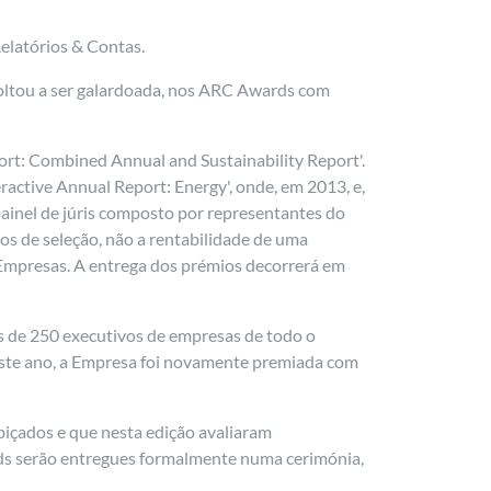
Relatórios & Contas.
oltou a ser galardoada, nos ARC Awards com
port: Combined Annual and Sustainability Report'.
ractive Annual Report: Energy', onde, em 2013, e,
painel de júris composto por representantes do
os de seleção, não a rentabilidade de uma
as Empresas. A entrega dos prémios decorrerá em
s de 250 executivos de empresas de todo o
este ano, a Empresa foi novamente premiada com
biçados e que nesta edição avaliaram
rds serão entregues formalmente numa cerimónia,