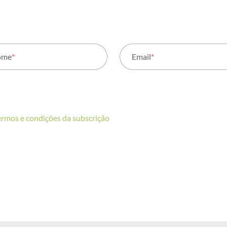
ome
*
Email
*
ermos e condições da subscrição