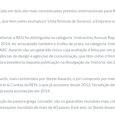
guido em dois dos mais conceituados prémios internacionais para 
, que tem como assinatura 'Uma fórmula de Sucesso', a Empresa v
ional, a REN foi distinguida na categoria 'Interactive Annual Re
014, ter arrecadado também o troféu de prata, na categoria 'Inte
s ARC Awards são um galardão único cuja avaliação é feita por um 
agências de design e agências de comunicação, que têm como critéri
cia e excelência daquela publicação na divulgação da 'história' d
ards, mais conhecidos por Stevie Awards, o júri composto por mai
ório & Contas da REN, o que já acontece desde 2012. Na edição d
 já havia acontecido em 2014.
ção da palavra grega 'coroado', são os galardões mundiais mais co
nizações mundiais de mais de 60 países. Este ano, os Stevie Awa