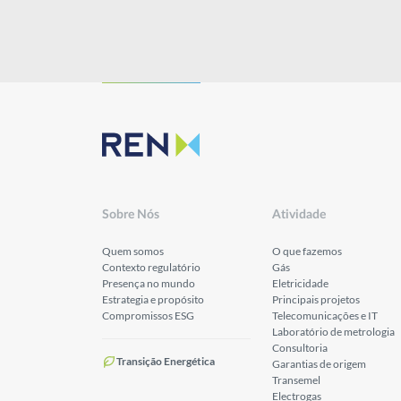
Sobre Nós
Atividade
Quem somos
O que fazemos
Contexto regulatório
Gás
Presença no mundo
Eletricidade
Estrategia e propósito
Principais projetos
Compromissos ESG
Telecomunicações e IT
Laboratório de metrologia
Consultoria
Transição Energética
Garantias de origem
Transemel
Electrogas