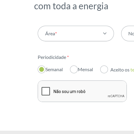
com toda a energia
Área
*
N
Todas as áreas
Periodicidade
*
Atividade
Semanal
Mensal
Aceito os
t
Institucional
Sustentabilidade
Inovação
Investidores
Publicações