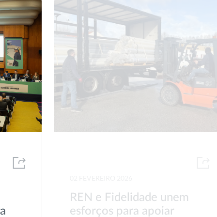
02 FEVEREIRO 2026
REN e Fidelidade unem
va
esforços para apoiar