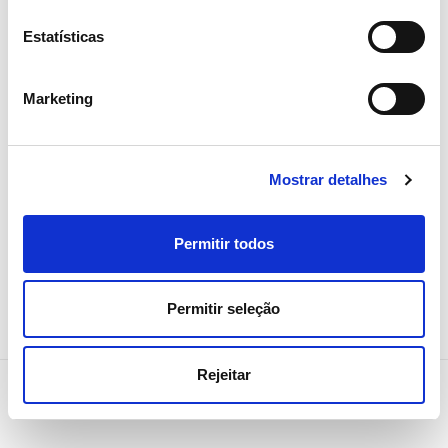
15 ABRIL 2026
Estatísticas
Assembleia Geral de Acionistas
2026 aprova todos os pontos
Marketing
com larga maioria
Investidores
Institucional
Mostrar detalhes
Permitir todos
Permitir seleção
Rejeitar