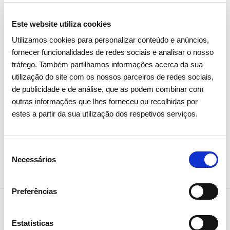
15 ABRIL 2026
Este website utiliza cookies
Assembleia Geral de Acionistas
Utilizamos cookies para personalizar conteúdo e anúncios,
2026 aprova todos os pontos
fornecer funcionalidades de redes sociais e analisar o nosso
com larga maioria
tráfego. Também partilhamos informações acerca da sua
utilização do site com os nossos parceiros de redes sociais,
de publicidade e de análise, que as podem combinar com
Investidores
Institucional
outras informações que lhes forneceu ou recolhidas por
estes a partir da sua utilização dos respetivos serviços.
Seleção
Necessários
de
consentimento
Preferências
Estatísticas