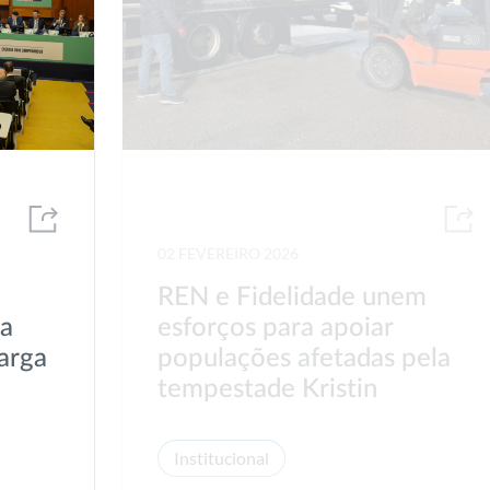
02 FEVEREIRO 2026
REN e Fidelidade unem
va
esforços para apoiar
arga
populações afetadas pela
tempestade Kristin
Institucional