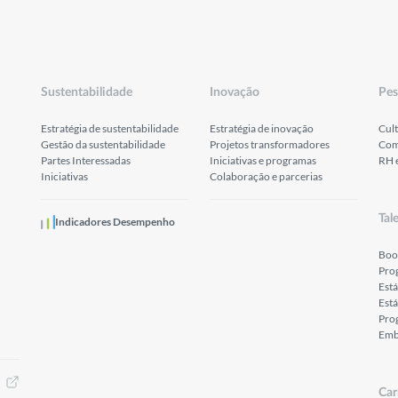
Sustentabilidade
Inovação
Pes
Estratégia de sustentabilidade
Estratégia de inovação
Cult
Gestão da sustentabilidade
Projetos transformadores
Com
Partes Interessadas
Iniciativas e programas
RH 
Iniciativas
Colaboração e parcerias
Tal
Indicadores Desempenho
Boo
Pro
Est
Está
Prog
Emb
Car