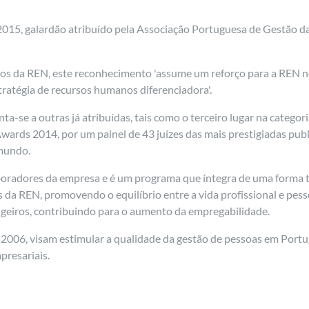
15, galardão atribuído pela Associação Portuguesa de Gestão da
os da REN, este reconhecimento 'assume um reforço para a REN ne
ratégia de recursos humanos diferenciadora'.
nta-se a outras já atribuídas, tais como o terceiro lugar na catego
Awards 2014, por um painel de 43 juízes das mais prestigiadas pub
 mundo.
boradores da empresa e é um programa que íntegra de uma forma t
cas da REN, promovendo o equilíbrio entre a vida profissional e pes
angeiros, contribuindo para o aumento da empregabilidade.
6, visam estimular a qualidade da gestão de pessoas em Portugal
presariais.