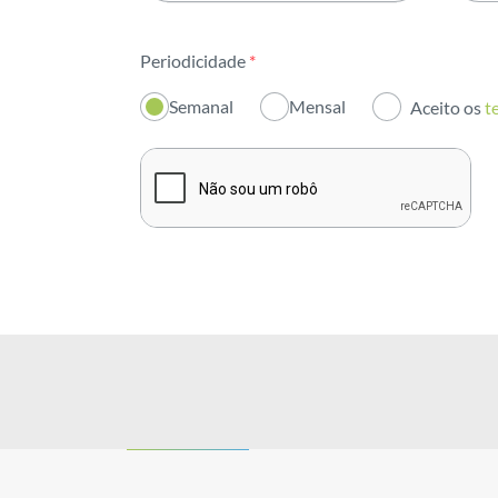
Todas as áreas
Periodicidade
*
Atividade
Semanal
Mensal
Aceito os
t
Institucional
Sustentabilidade
Inovação
Investidores
Publicações