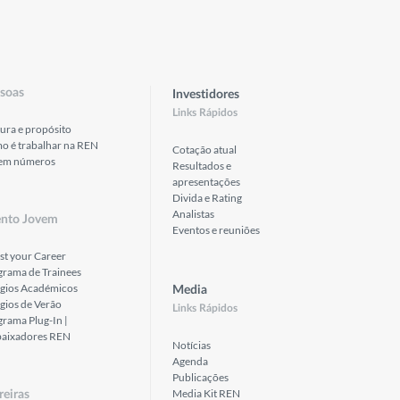
soas
Investidores
Links Rápidos
ura e propósito
o é trabalhar na REN
Cotação atual
em números
Resultados e
apresentações
Divida e Rating
Analistas
ento Jovem
Eventos e reuniões
st your Career
grama de Trainees
ágios Académicos
Media
gios de Verão
Links Rápidos
rama Plug-In |
aixadores REN
Notícias
Agenda
Publicações
Media Kit REN
reiras