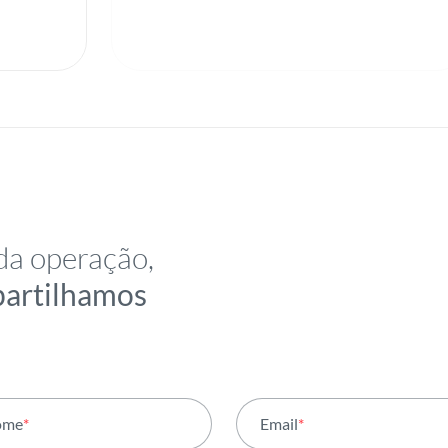
da operação,
partilhamos
ome
*
Email
*