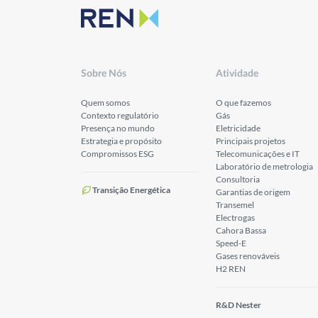
Sobre Nós
Atividade
Quem somos
O que fazemos
Contexto regulatório
Gás
Presença no mundo
Eletricidade
Estrategia e propósito
Principais projetos
Compromissos ESG
Telecomunicações e IT
Laboratório de metrologia
Consultoria
Transição Energética
Garantias de origem
Transemel
Electrogas
Cahora Bassa
Speed-E
Gases renováveis
H2 REN
R&D Nester