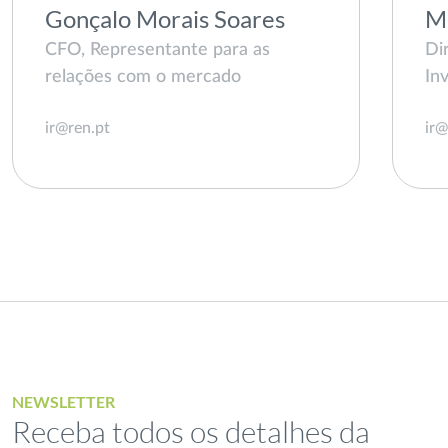
Gonçalo Morais Soares
M
CFO, Representante para as
Di
relações com o mercado
In
ir@ren.pt
ir@
NEWSLETTER
Receba todos os detalhes da