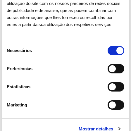
utilização do site com os nossos parceiros de redes sociais,
de publicidade e de análise, que as podem combinar com
outras informações que lhes forneceu ou recolhidas por
estes a partir da sua utilização dos respetivos serviços.
PROGRAMA PLUG-IN | EMBAIXADORES REN
Que tipo de
iniciativas
Seleção
temos desenhadas para
Necessários
de
consentimento
?
ti
Preferências
Estatísticas
Acompanhamento
Marketing
Onboarding
onde conhecerás os valores
REN, objetivos do embaixador, o programa de
Trainees da REN e os seus testemunhos;
Mostrar detalhes