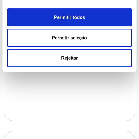
Programa de Buddy
com um dos Trainees
Permitir todos
para te orientar neste desafio e potenciar o teu
networking;
Permitir seleção
Follow-up com os Recursos Humanos
para
alinhamento de expectativas.
Rejeitar