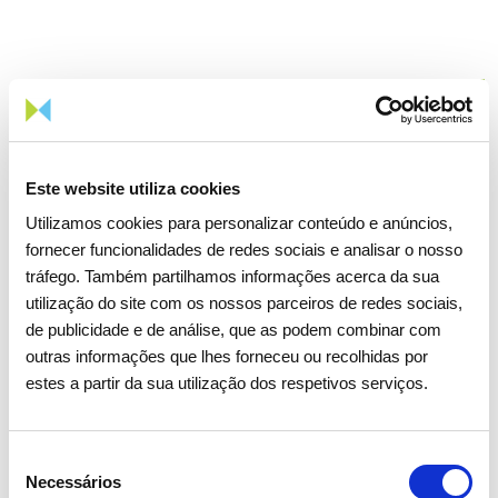
Formação
Participantes
Este website utiliza cookies
Horas de
Horas de
em ações de
Utilizamos cookies para personalizar conteúdo e anúncios,
Ano
formação
formação
formação
fornecer funcionalidades de redes sociais e analisar o nosso
(Homens)
(Mulheres)
(Homens)
tráfego. Também partilhamos informações acerca da sua
utilização do site com os nossos parceiros de redes sociais,
de publicidade e de análise, que as podem combinar com
2025
43.586
9.754
5.488
outras informações que lhes forneceu ou recolhidas por
estes a partir da sua utilização dos respetivos serviços.
2024
26.316
10.222
4.674
Seleção
2023
28.125
9.601
4.100
Necessários
de