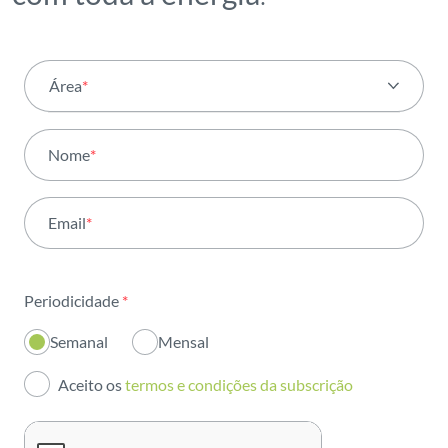
Área
*
Todas as áreas
Nome
*
Atividade
Email
*
Institucional
Sustentabilidade
Periodicidade
*
Inovação
Semanal
Mensal
Investidores
Aceito os
termos e condições da subscrição
Publicações