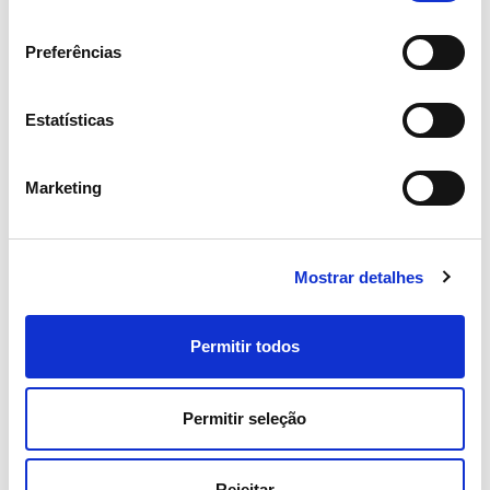
consentimento
2022
26.721
10.016
4.785
Preferências
Estatísticas
Marketing
Mostrar detalhes
74
Permitir todos
horas
Permitir seleção
de formação por colaborador, em média (global)
Rejeitar