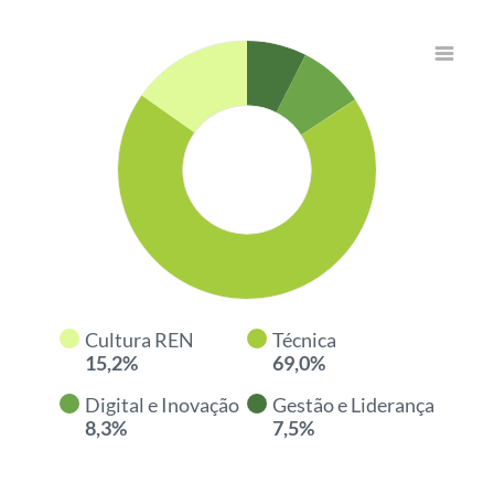
Chart
Bar chart with 4 data series.
View as data table, Chart
The chart has 1 X axis displaying categories.
The chart has 1 Y axis displaying values. Data ranges from 7.52
Cultura REN
Técnica
15,2%
69,0%
Digital e Inovação
Gestão e Liderança
8,3%
7,5%
End of interactive chart.