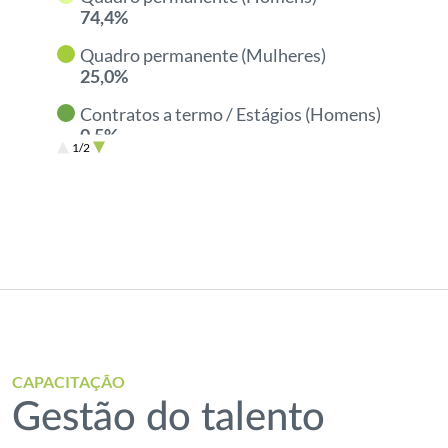
74,4%
Quadro permanente (Mulheres)
25,0%
Contratos a termo / Estágios (Homens)
0,5%
1/2
Contratos a termo / Estágios (Mulheres)
End of interactive chart.
0,1%
CAPACITAÇÃO
Gestão do talento