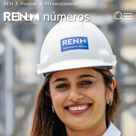
REN
Pessoas
RH em números
RH em números