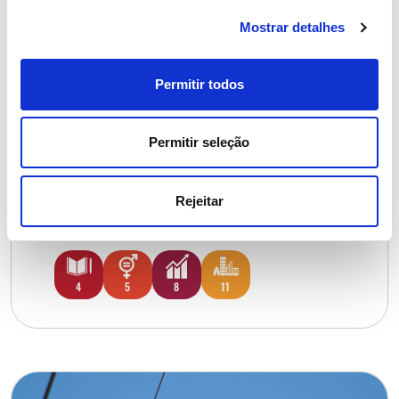
Mostrar detalhes
Iniciativas chave
Ambiente
Permitir todos
Prémio AGIR
Permitir seleção
Rejeitar
Saiba mais
4
5
8
11