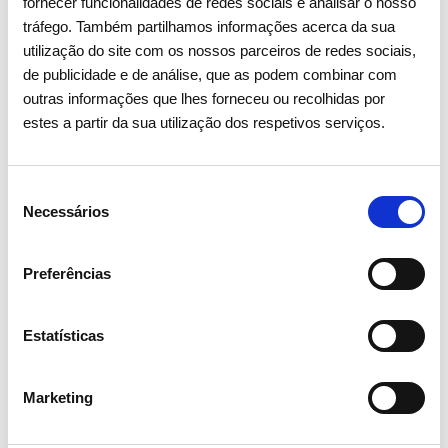
um presente com futuro
fornecer funcionalidades de redes sociais e analisar o nosso
tráfego. Também partilhamos informações acerca da sua
utilização do site com os nossos parceiros de redes sociais,
Ver todas as iniciativas
de publicidade e de análise, que as podem combinar com
outras informações que lhes forneceu ou recolhidas por
estes a partir da sua utilização dos respetivos serviços.
Iniciativas Chave
Seleção
Necessários
de
consentimento
Preferências
Estatísticas
Marketing