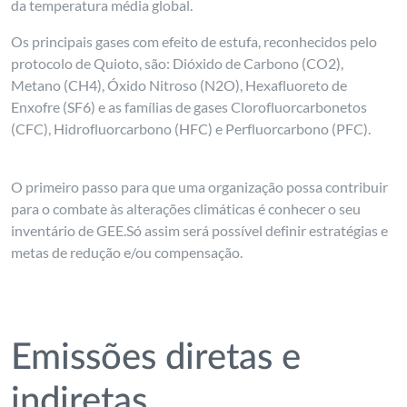
da temperatura média global.
Os principais gases com efeito de estufa, reconhecidos pelo
protocolo de Quioto, são: Dióxido de Carbono (CO
2
),
Metano (CH
4
), Óxido Nitroso (N
2
O), Hexafluoreto de
Enxofre (SF
6
) e as famílias de gases
Clorofluorcarbonetos
(CFC),
Hidrofluorcarbono (HFC) e Perfluorcarbono (PFC).
O primeiro passo para que uma organização possa contribuir
para o combate às alterações climáticas é conhecer o seu
inventário de GEE.Só assim será possível definir estratégias e
metas de redução e/ou compensação.
Emissões diretas e
indiretas