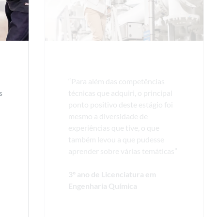
“Para além das competências
s
técnicas que adquiri, o principal
ponto positivo deste estágio foi
mesmo a diversidade de
experiências que tive, o que
também levou a que pudesse
aprender sobre várias temáticas”
3º ano de Licenciatura em
Engenharia Química