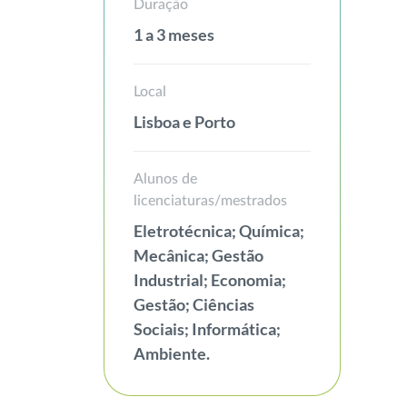
Duração
1 a 3 meses
Local
Lisboa e Porto
Alunos de
licenciaturas/mestrados
Eletrotécnica; Química;
Mecânica; Gestão
Industrial; Economia;
Gestão; Ciências
Sociais; Informática;
Ambiente.