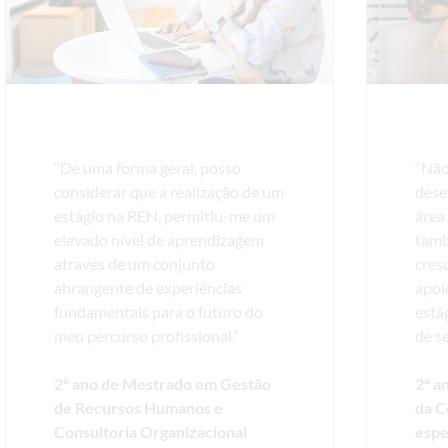
“De uma forma geral, posso
“Não
considerar que a realização de um
dese
estágio na REN, permitiu-me um
área
elevado nível de aprendizagem
tamb
através de um conjunto
cres
abrangente de experiências
apoi
fundamentais para o futuro do
está
meu percurso profissional.”
de s
2º ano de Mestrado em Gestão
2º a
de Recursos Humanos e
da 
Consultoria Organizacional
espe