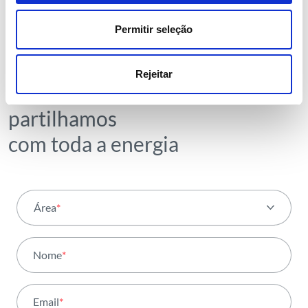
NEWSLETTER
Permitir seleção
Receba todos os detalhes da
operação,
Rejeitar
tendências e notícias que
partilhamos
com toda a energia
Área
*
Todas as áreas
Nome
*
Atividade
Email
*
Institucional