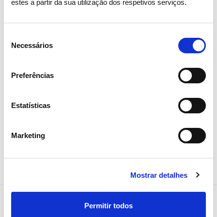
estes a partir da sua utilização dos respetivos serviços.
05 AGOSTO 2026
Revista TIME volta a distinguir
Seleção
REN como uma das empresas
Necessários
de
mais sustentáveis do mundo
consentimento
Preferências
Sustentabilidade
Estatísticas
Marketing
Mostrar detalhes
Permitir todos