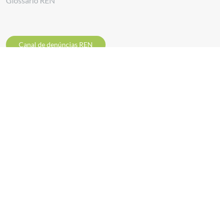
Glossário REN
Canal de denúncias REN
Siga-nos em
Descarregar a
App REN Energia
Descarregar a
App Investidores