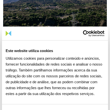
Este website utiliza cookies
Utilizamos cookies para personalizar conteúdo e anúncios,
fornecer funcionalidades de redes sociais e analisar o nosso
tráfego. Também partilhamos informações acerca da sua
utilização do site com os nossos parceiros de redes sociais,
de publicidade e de análise, que as podem combinar com
05 AGOSTO 2026
outras informações que lhes forneceu ou recolhidas por
Revista TIME volta a distinguir
estes a partir da sua utilização dos respetivos serviços.
REN como uma das empresas
mais sustentáveis do mundo