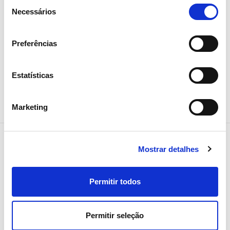
Seleção
Necessários
de
Sustentabilidade
consentimento
Preferências
Estatísticas
Marketing
Mostrar detalhes
NEWSLETTER
Permitir todos
Receba todos os detalhes da
operação,
Permitir seleção
tendências e notícias que