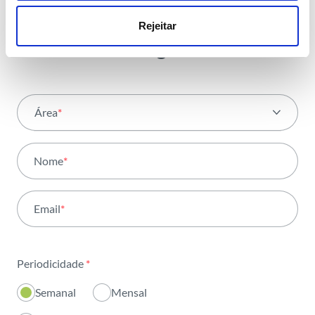
partilhamos
Rejeitar
com toda a energia
Área
*
Todas as áreas
Nome
*
Atividade
Email
*
Institucional
Sustentabilidade
Periodicidade
*
Inovação
Semanal
Mensal
Investidores