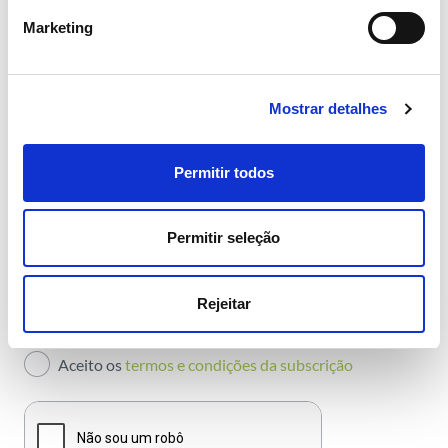
Marketing
Área
*
Mostrar detalhes
Todas as áreas
Nome
*
Atividade
Permitir todos
Email
*
Institucional
Permitir seleção
Sustentabilidade
Periodicidade
*
Inovação
Rejeitar
Semanal
Mensal
Investidores
Aceito os
termos e condições da subscrição
Publicações