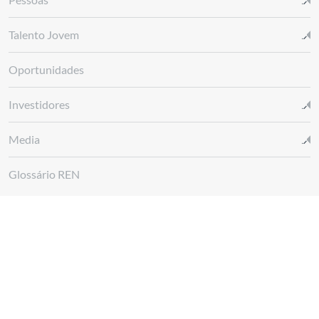
Talento Jovem
Oportunidades
Investidores
Media
Glossário REN
Canal de denúncias REN
Siga-nos em