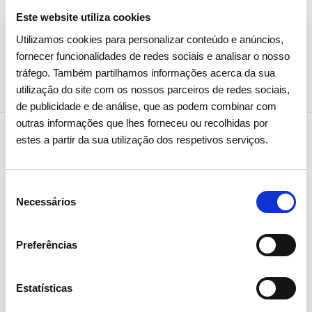
Este website utiliza cookies
Utilizamos cookies para personalizar conteúdo e anúncios,
Partilhar notícia
fornecer funcionalidades de redes sociais e analisar o nosso
tráfego. Também partilhamos informações acerca da sua
utilização do site com os nossos parceiros de redes sociais,
de publicidade e de análise, que as podem combinar com
outras informações que lhes forneceu ou recolhidas por
estes a partir da sua utilização dos respetivos serviços.
NEWSLETTER
Receba todos os detalhes da
Seleção
Necessários
de
operação,
consentimento
tendências e notícias que
Preferências
partilhamos
com toda a energia
Estatísticas