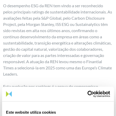
O desempenho ESG da REN tem vindo a ser reconhecido
pelos principais ratings de sustentabilidade internacionais. As
avaliações feitas pela S&P Global, pelo Carbon Disclosure
Project, pela Morgan Stanley, ISS ESG ou Sustainalytics têm
sido revistas em alta nos últimos anos, confirmando o
contínuo desenvolvimento da empresa em áreas como a
sustentabilidade, transição energética e alterações climáticas,
gestão do capital natural, valorização dos colaboradores,
criação de valor para as partes interessadas e governação
responsável. A atuação da REN levou mesmo o Finantial
Times a selecioná-la em 2025 como uma das Europe’s Climate
Leaders.
Esta evolução nos rankings é a prova do compromisso
estratégico da REN com as melhores práticas ambientais,
sociais e de governance (ESG), reforçado uma vez mais no
Plano Estratégico 2024-2027, onde a REN aumentou o foco
no compromisso com a sustentabilidade, nomeadamente
Este website utiliza cookies