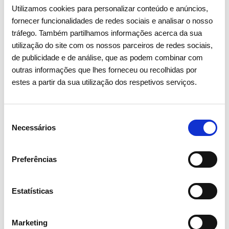
através do aumento das metas ESG, contribuindo para a
Utilizamos cookies para personalizar conteúdo e anúncios,
transição energética enquanto mantém um crescimento
fornecer funcionalidades de redes sociais e analisar o nosso
sustentável. Entre os principais objetivos, estão a redução das
tráfego. Também partilhamos informações acerca da sua
emissões de âmbito 1 e 2 em 60% até 2030, a redução das
utilização do site com os nossos parceiros de redes sociais,
emissões de âmbito 3 em 30% até 2030 (face a 2021) e a
de publicidade e de análise, que as podem combinar com
neutralidade carbónica até 2040.
outras informações que lhes forneceu ou recolhidas por
estes a partir da sua utilização dos respetivos serviços.
A REN tem ainda como meta ter 1/3 de mulheres em cargos
de direção até 2030, aumentar o investimento nas
competências dos colaboradores (100% dos colaboradores
Seleção
com formação em ESG até 2030), maior apoio às
Necessários
de
comunidades, 100% de obrigações verdes até 2030 e a
consentimento
manutenção e melhoria do uso dos critérios ESG como
Preferências
principal métrica de desempenho em toda a empresa.
Estatísticas
Marketing
Partilhar notícia