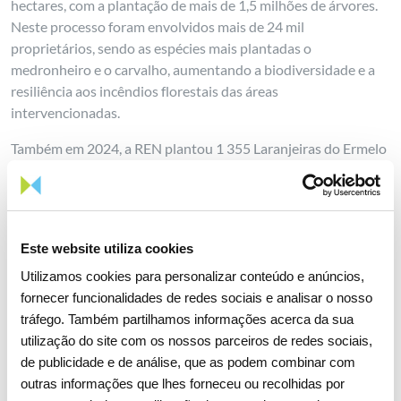
hectares, com a plantação de mais de 1,5 milhões de árvores.
Neste processo foram envolvidos mais de 24 mil
proprietários, sendo as espécies mais plantadas o
medronheiro e o carvalho, aumentando a biodiversidade e a
resiliência aos incêndios florestais das áreas
intervencionadas.
Também em 2024, a REN plantou 1 355 Laranjeiras do Ermelo
numa área de 2,71 hectares, numa parceira com a União de
Freguesias de São Jorge e Ermelo (Arcos de Valdevez) e os
Baldios de São Jorge. Esta plantação corresponde à
concretização de um esforço iniciado em 2019 junto das
Este website utiliza cookies
comunidades locais, com o objetivo de promover e proteger a
Laranja do Ermelo. Esta foi introduzida na região pelos
Utilizamos cookies para personalizar conteúdo e anúncios,
monges Beneditinos da Ordem de Cister no século XIII e,
fornecer funcionalidades de redes sociais e analisar o nosso
apesar de intrinsecamente ligada ao património cultural da
tráfego. Também partilhamos informações acerca da sua
região, sofre de um acentuado declínio (atualmente existem
utilização do site com os nossos parceiros de redes sociais,
cerca de 500 árvores em produção), associado ao
de publicidade e de análise, que as podem combinar com
envelhecimento da população e ao abandono de práticas
outras informações que lhes forneceu ou recolhidas por