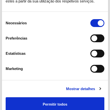
tradicionais.
estes a partir da sua utilização dos respetivos serviços.
Seleção
Necessários
de
consentimento
Partilhar notícia
Preferências
Estatísticas
Marketing
Notícias relacionadas
Mostrar detalhes
Permitir todos